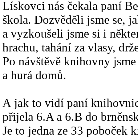
Lískovci nás čekala paní B
škola. Dozvěděli jsme se, ja
a vyzkoušeli jsme si i někter
hrachu, tahání za vlasy, drž
Po návštěvě knihovny jsme 
a hurá domů.
A jak to vidí paní knihovni
přijela 6.A a 6.B do brněn
Je to jedna ze 33 poboček 