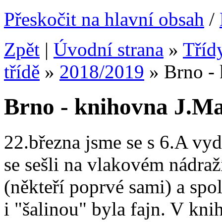
Přeskočit na hlavní obsah
/
Zpět
|
Úvodní strana
»
Tříd
třídě
»
2018/2019
»
Brno -
Brno - knihovna J.M
22.března jsme se s 6.A vyd
se sešli na vlakovém nádraží
(někteří poprvé sami) a spo
i "šalinou" byla fajn. V kn