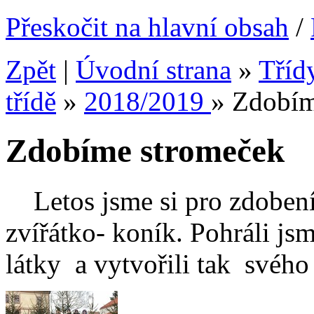
Přeskočit na hlavní obsah
/
Zpět
|
Úvodní strana
»
Tříd
třídě
»
2018/2019
»
Zdobím
Zdobíme stromeček
Letos jsme si pro zdobení
zvířátko- koník. Pohráli jsm
látky a vytvořili tak svého