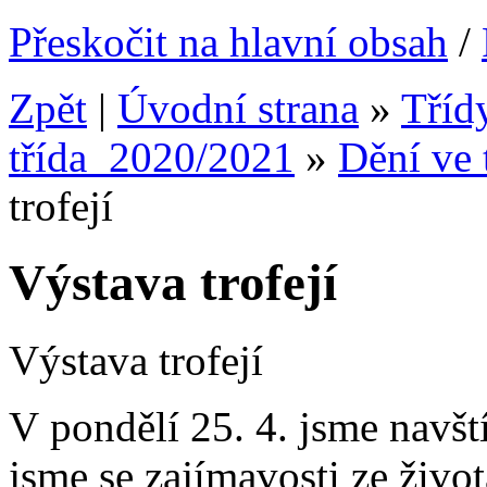
Přeskočit na hlavní obsah
/
Zpět
|
Úvodní strana
»
Tříd
třída_2020/2021
»
Dění ve 
trofejí
Výstava trofejí
Výstava trofejí
V pondělí 25. 4. jsme navští
jsme se zajímavosti ze život