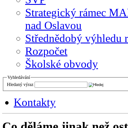
Strategický rámec M
nad Oslavou
Střednědobý výhledu 
Rozpočet
Školské obvody
Vyhledávání
Hledaný výraz
Kontakty
Co děláme jinak než ost