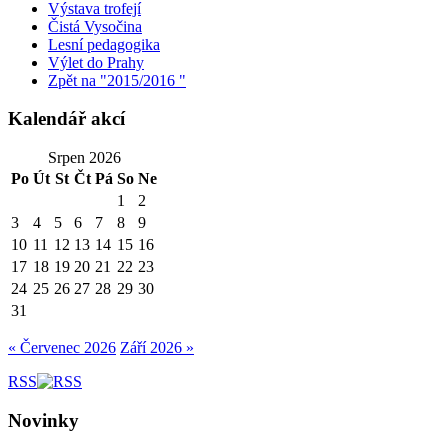
Výstava trofejí
Čistá Vysočina
Lesní pedagogika
Výlet do Prahy
Zpět na "2015/2016 "
Kalendář akcí
Srpen 2026
Po
Út
St
Čt
Pá
So
Ne
1
2
3
4
5
6
7
8
9
10
11
12
13
14
15
16
17
18
19
20
21
22
23
24
25
26
27
28
29
30
31
« Červenec 2026
Září 2026 »
RSS
Novinky