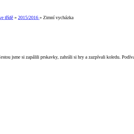
e třídě
»
2015/2016
»
Zimní vycházka
ou jsme si zapálili prskavky, zahráli si hry a zazpívali koledu. Podíva