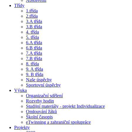
Absolventi
Třídy
1.třída
2.třída
3.A třída
3.B třída
4. třída
5. třída
6.A třída
6.B třída
7.A třída
7.B třída
8. třída
9. A třída
9. B třída
Naše úspěchy
Sportovní úspěchy
Výuka
Organizační sdělení
Rozvrhy hodin
Studijní materiály - projekt Individualizace
Omlouvání žáků
Školní časopis
eTwinning a zahraniční spolupráce
Projekty