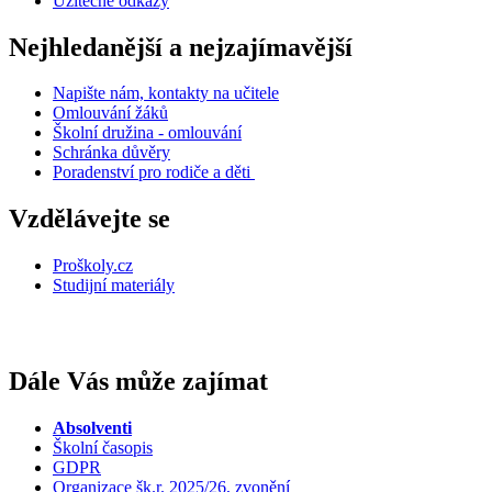
Užitečné odkazy
Nejhledanější a nejzajímavější
Napište nám, kontakty na učitele
Omlouvání žáků
Školní družina - omlouvání
Schránka důvěry
Poradenství pro rodiče a děti
Vzdělávejte se
Proškoly.cz
Studijní materiály
Dále Vás může zajímat
Absolventi
Školní časopis
GDPR
Organizace šk.r. 2025/26, zvonění