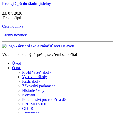
Prodej čipů do školní jídelny
23. 07. 2026
Prodej čipů
Celá novinka
Archiv novinek
Všichni mohou být úspěšní, se všemi se počítá!
Úvod
O nás
Profil ''vize'' školy
Vybavení školy
Rada školy
Žákovský parlament
Historie školy
Kontakt
Poradenství pro rodiče a děti
PROMO VIDEO
GDPR