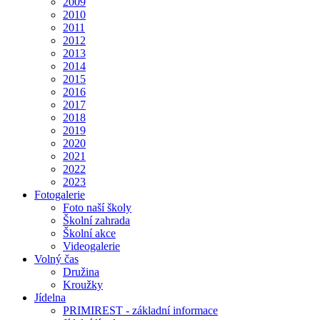
2009
2010
2011
2012
2013
2014
2015
2016
2017
2018
2019
2020
2021
2022
2023
Fotogalerie
Foto naší školy
Školní zahrada
Školní akce
Videogalerie
Volný čas
Družina
Kroužky
Jídelna
PRIMIREST - základní informace