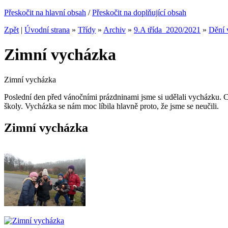
Přeskočit na hlavní obsah
/
Přeskočit na doplňující obsah
Zpět
|
Úvodní strana
»
Třídy
»
Archiv
»
9.A třída_2020/2021
»
Dění v
Zimní vycházka
Zimní vycházka
Poslední den před vánočními prázdninami jsme si udělali vycházku. Cest
školy. Vycházka se nám moc líbila hlavně proto, že jsme se neučili.
Zimní vycházka