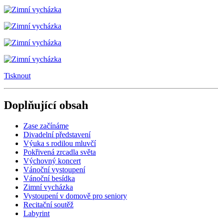
Tisknout
Doplňující obsah
Zase začínáme
Divadelní představení
Výuka s rodilou mluvčí
Pokřivená zrcadla světa
Výchovný koncert
Vánoční vystoupení
Vánoční besídka
Zimní vycházka
Vystoupení v domově pro seniory
Recitační soutěž
Labyrint