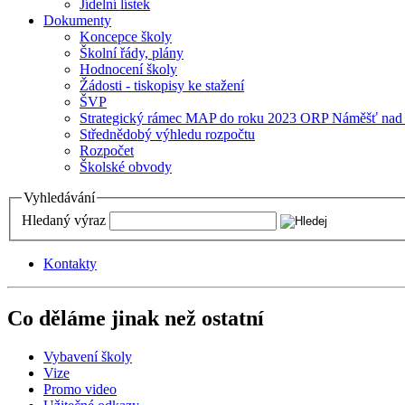
Jídelní lístek
Dokumenty
Koncepce školy
Školní řády, plány
Hodnocení školy
Žádosti - tiskopisy ke stažení
ŠVP
Strategický rámec MAP do roku 2023 ORP Náměšť nad
Střednědobý výhledu rozpočtu
Rozpočet
Školské obvody
Vyhledávání
Hledaný výraz
Kontakty
Co děláme jinak než ostatní
Vybavení školy
Vize
Promo video