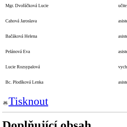
Mgr. Dvořáčková Lucie
učit
Cahová Jaroslava
asis
Bačáková Helena
asis
Pelánová Eva
asis
Lucie Rozsypalová
vych
Bc. Plodíková Lenka
asis
Tisknout
Doplňující obsah