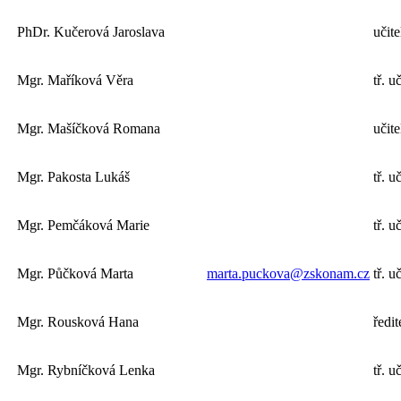
PhDr. Kučerová Jaroslava
učite
Mgr. Maříková Věra
tř. u
Mgr. Mašíčková Romana
učite
Mgr. Pakosta Lukáš
tř. u
Mgr. Pemčáková Marie
tř. u
Mgr. Půčková Marta
marta.puckova@zskonam.cz
tř. u
Mgr. Rousková Hana
ředit
Mgr. Rybníčková Lenka
tř. u