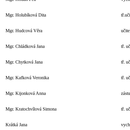
Mgr. Holubíková Dita
tř.uč
Mgr. Hudcová Věra
učite
Mgr. Chládková Jana
tř. u
Mgr. Chytková Jana
tř. u
Mgr. Kafková Veronika
tř. u
Mgr. Kijonková Anna
zástu
Mgr. Kratochvílová Simona
tř. u
Krátká Jana
vych