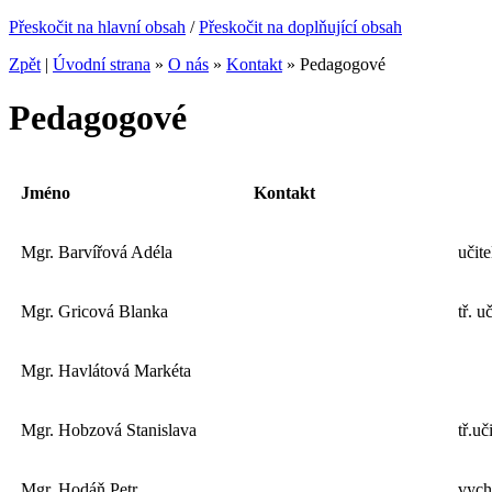
Přeskočit na hlavní obsah
/
Přeskočit na doplňující obsah
Zpět
|
Úvodní strana
»
O nás
»
Kontakt
»
Pedagogové
Pedagogové
Jméno
Kontakt
Mgr. Barvířová Adéla
učite
Mgr. Gricová Blanka
tř. u
Mgr. Havlátová Markéta
Mgr. Hobzová Stanislava
tř.uč
Mgr. Hodáň Petr
vycho