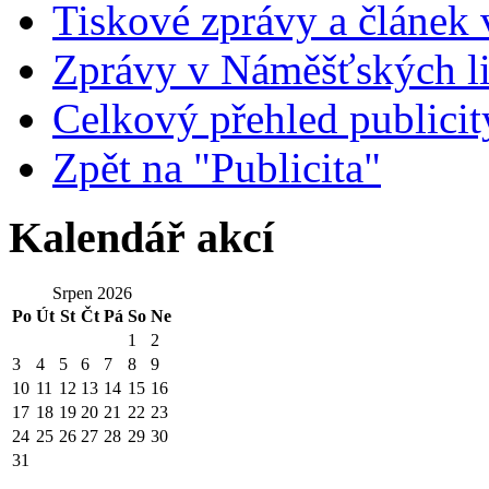
Tiskové zprávy a článek
Zprávy v Náměšťských li
Celkový přehled publicit
Zpět na "Publicita"
Kalendář akcí
Srpen 2026
Po
Út
St
Čt
Pá
So
Ne
1
2
3
4
5
6
7
8
9
10
11
12
13
14
15
16
17
18
19
20
21
22
23
24
25
26
27
28
29
30
31