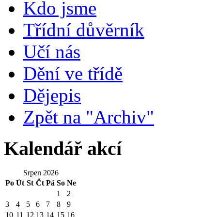
Kdo jsme
Třídní důvěrník
Učí nás
Dění ve třídě
Dějepis
Zpět na "Archiv"
Kalendář akcí
Srpen 2026
Po
Út
St
Čt
Pá
So
Ne
1
2
3
4
5
6
7
8
9
10
11
12
13
14
15
16