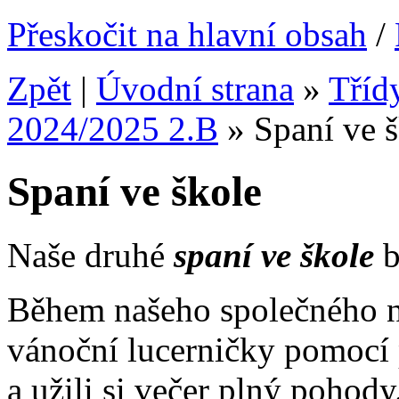
Přeskočit na hlavní obsah
/
Zpět
|
Úvodní strana
»
Tříd
2024/2025 2.B
»
Spaní ve 
Spaní ve škole
Naše druhé
spaní ve škole
b
Během našeho společného no
vánoční lucerničky pomocí p
a užili si večer plný pohod