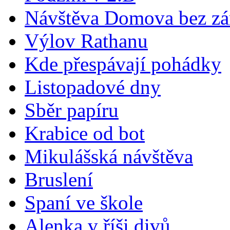
Návštěva Domova bez z
Výlov Rathanu
Kde přespávají pohádky
Listopadové dny
Sběr papíru
Krabice od bot
Mikulášská návštěva
Bruslení
Spaní ve škole
Alenka v říši divů