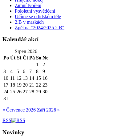
Zimní tvoření
Pololetní vysvědčení
Učíme se o lidském těle
2.B v maskách
Zpět na "2024/2025 2.B"
Kalendář akcí
Srpen 2026
Po
Út
St
Čt
Pá
So
Ne
1
2
3
4
5
6
7
8
9
10
11
12
13
14
15
16
17
18
19
20
21
22
23
24
25
26
27
28
29
30
31
« Červenec 2026
Září 2026 »
RSS
Novinky