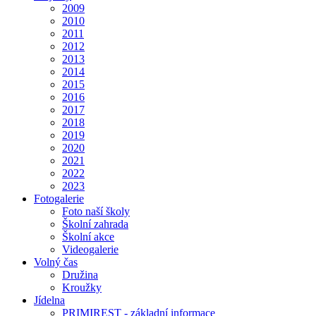
2009
2010
2011
2012
2013
2014
2015
2016
2017
2018
2019
2020
2021
2022
2023
Fotogalerie
Foto naší školy
Školní zahrada
Školní akce
Videogalerie
Volný čas
Družina
Kroužky
Jídelna
PRIMIREST - základní informace