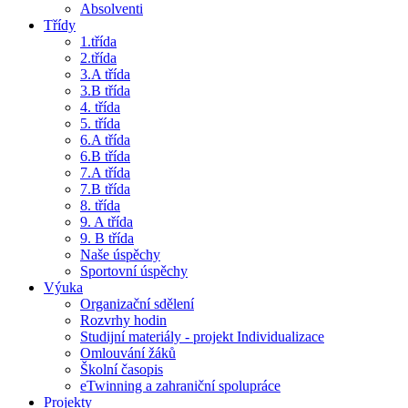
Absolventi
Třídy
1.třída
2.třída
3.A třída
3.B třída
4. třída
5. třída
6.A třída
6.B třída
7.A třída
7.B třída
8. třída
9. A třída
9. B třída
Naše úspěchy
Sportovní úspěchy
Výuka
Organizační sdělení
Rozvrhy hodin
Studijní materiály - projekt Individualizace
Omlouvání žáků
Školní časopis
eTwinning a zahraniční spolupráce
Projekty