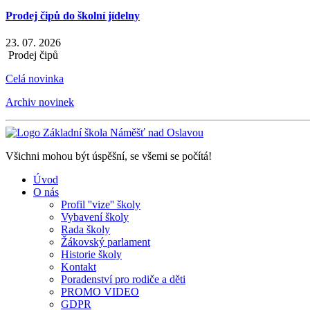
Prodej čipů do školní jídelny
23. 07. 2026
Prodej čipů
Celá novinka
Archiv novinek
Všichni mohou být úspěšní, se všemi se počítá!
Úvod
O nás
Profil ''vize'' školy
Vybavení školy
Rada školy
Žákovský parlament
Historie školy
Kontakt
Poradenství pro rodiče a děti
PROMO VIDEO
GDPR