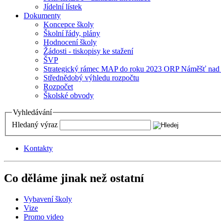
Jídelní lístek
Dokumenty
Koncepce školy
Školní řády, plány
Hodnocení školy
Žádosti - tiskopisy ke stažení
ŠVP
Strategický rámec MAP do roku 2023 ORP Náměšť nad
Střednědobý výhledu rozpočtu
Rozpočet
Školské obvody
Vyhledávání
Hledaný výraz
Kontakty
Co děláme jinak než ostatní
Vybavení školy
Vize
Promo video