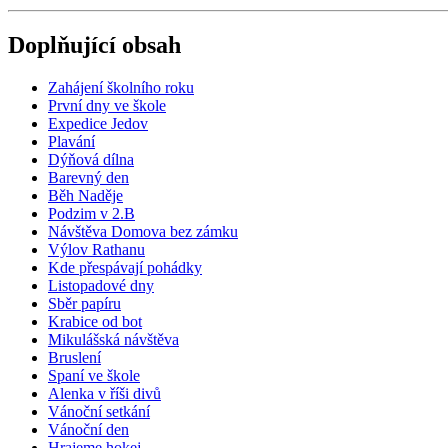
Doplňující obsah
Zahájení školního roku
První dny ve škole
Expedice Jedov
Plavání
Dýňová dílna
Barevný den
Běh Naděje
Podzim v 2.B
Návštěva Domova bez zámku
Výlov Rathanu
Kde přespávají pohádky
Listopadové dny
Sběr papíru
Krabice od bot
Mikulášská návštěva
Bruslení
Spaní ve škole
Alenka v říši divů
Vánoční setkání
Vánoční den
Hrajeme hokej