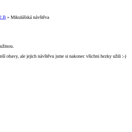
2.B
»
Mikulášská návštěva
ružinou.
nší obavy, ale jejich návštěvu jsme si nakonec všichni hezky užili :-)