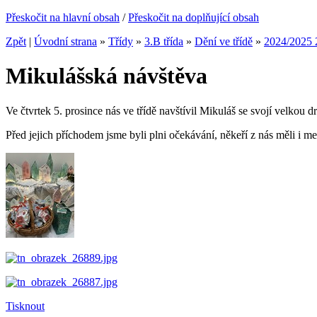
Přeskočit na hlavní obsah
/
Přeskočit na doplňující obsah
Zpět
|
Úvodní strana
»
Třídy
»
3.B třída
»
Dění ve třídě
»
2024/2025 
Mikulášská návštěva
Ve čtvrtek 5. prosince nás ve třídě navštívil Mikuláš se svojí velkou d
Před jejich příchodem jsme byli plni očekávání, někeří z nás měli i me
Tisknout