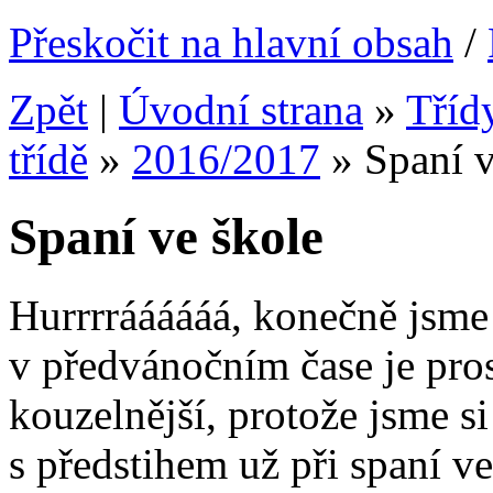
Přeskočit na hlavní obsah
/
Zpět
|
Úvodní strana
»
Tříd
třídě
»
2016/2017
»
Spaní v
Spaní ve škole
Hurrrráááááá, konečně jsme 
v předvánočním čase je pros
kouzelnější, protože jsme s
s předstihem už při spaní ve