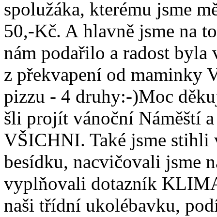
spolužáka, kterému jsme mě
50,-Kč. A hlavně jsme na t
nám podařilo a radost byla 
z překvapení od maminky Vo
pizzu - 4 druhy:-)Moc děku
šli projít vánoční Náměští a
VŠICHNI. Také jsme stihli 
besídku, nacvičovali jsme n
vyplňovali dotazník KLIMA
naši třídní ukolébavku, pod