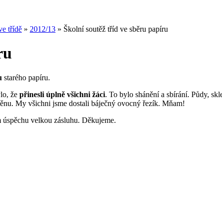
e třídě
»
2012/13
»
Školní soutěž tříd ve sběru papíru
ru
ru
starého papíru.
lo, že
přinesli úplně všichni žáci
. To bylo shánění a sbírání. Půdy, sk
měnu. My všichni jsme dostali báječný ovocný řezík. Mňam!
šem úspěchu velkou zásluhu. Děkujeme.