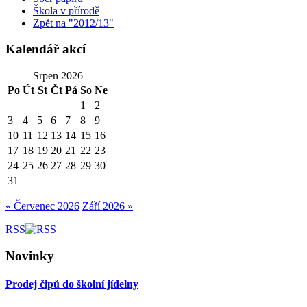
Škola v přírodě
Zpět na "2012/13"
Kalendář akcí
Srpen 2026
Po
Út
St
Čt
Pá
So
Ne
1
2
3
4
5
6
7
8
9
10
11
12
13
14
15
16
17
18
19
20
21
22
23
24
25
26
27
28
29
30
31
« Červenec 2026
Září 2026 »
RSS
Novinky
Prodej čipů do školní jídelny