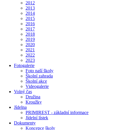
2012
2013
2014
2015
2016
2017
2018
2019
2020
2021
2022
2023
Fotogalerie
Foto naší školy
Školní zahrada
Školní akce
Videogalerie
Volný čas
Družina
Kroužky
Jídelna
PRIMIREST - základní informace
Jídelní lístek
Dokumenty
Koncepce školy