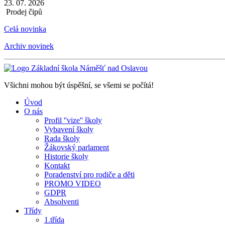
23. 07. 2026
Prodej čipů
Celá novinka
Archiv novinek
Všichni mohou být úspěšní, se všemi se počítá!
Úvod
O nás
Profil ''vize'' školy
Vybavení školy
Rada školy
Žákovský parlament
Historie školy
Kontakt
Poradenství pro rodiče a děti
PROMO VIDEO
GDPR
Absolventi
Třídy
1.třída