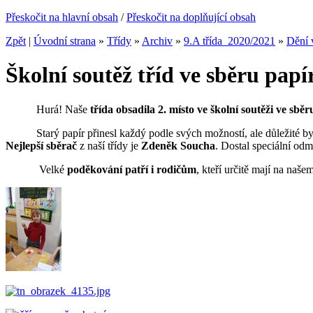
Přeskočit na hlavní obsah
/
Přeskočit na doplňující obsah
Zpět
|
Úvodní strana
»
Třídy
»
Archiv
»
9.A třída_2020/2021
»
Dění v
Školní soutěž tříd ve sběru papí
Hurá! Naše
třída obsadila 2. místo ve školní soutěži ve sbě
Starý papír přinesl každý podle svých možností, ale důležité by
Nejlepší sběrač
z naší třídy je
Zdeněk Soucha
. Dostal speciální od
Velké
poděkování patří i rodičům
, kteří určitě mají na na