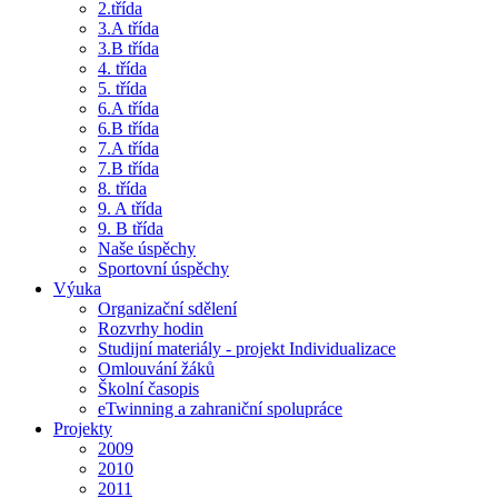
2.třída
3.A třída
3.B třída
4. třída
5. třída
6.A třída
6.B třída
7.A třída
7.B třída
8. třída
9. A třída
9. B třída
Naše úspěchy
Sportovní úspěchy
Výuka
Organizační sdělení
Rozvrhy hodin
Studijní materiály - projekt Individualizace
Omlouvání žáků
Školní časopis
eTwinning a zahraniční spolupráce
Projekty
2009
2010
2011