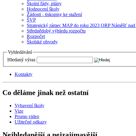
Školní řády, plány
Hodnocení školy
Žádosti - tiskopisy ke stažení
ŠVP
Strategický rámec MAP do roku 2023 ORP Náměšť nad
Střednědobý výhledu rozpočtu
Rozpočet
Školské obvody
Vyhledávání
Hledaný výraz
Kontakty
Co děláme jinak než ostatní
Vybavení školy
Vize
Promo video
Užitečné odkazy
Nejhledanější a nejzajímavější