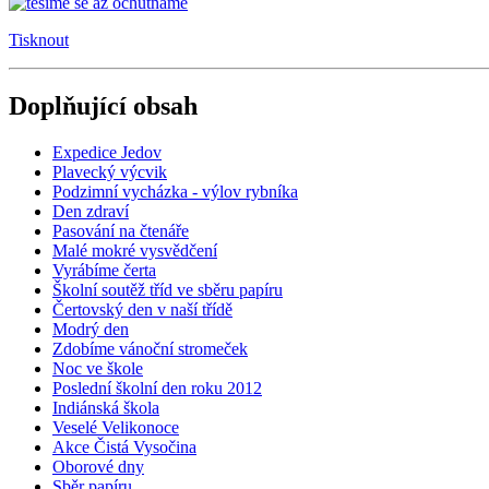
Tisknout
Doplňující obsah
Expedice Jedov
Plavecký výcvik
Podzimní vycházka - výlov rybníka
Den zdraví
Pasování na čtenáře
Malé mokré vysvědčení
Vyrábíme čerta
Školní soutěž tříd ve sběru papíru
Čertovský den v naší třídě
Modrý den
Zdobíme vánoční stromeček
Noc ve škole
Poslední školní den roku 2012
Indiánská škola
Veselé Velikonoce
Akce Čistá Vysočina
Oborové dny
Sběr papíru