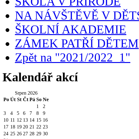
ŠKOLA V PŘÍRODĚ
NA NÁVŠTĚVĚ V DĚ
ŠKOLNÍ AKADEMIE
ZÁMEK PATŘÍ DĚTEM
Zpět na "2021/2022_1"
Kalendář akcí
Srpen 2026
Po
Út
St
Čt
Pá
So
Ne
1
2
3
4
5
6
7
8
9
10
11
12
13
14
15
16
17
18
19
20
21
22
23
24
25
26
27
28
29
30