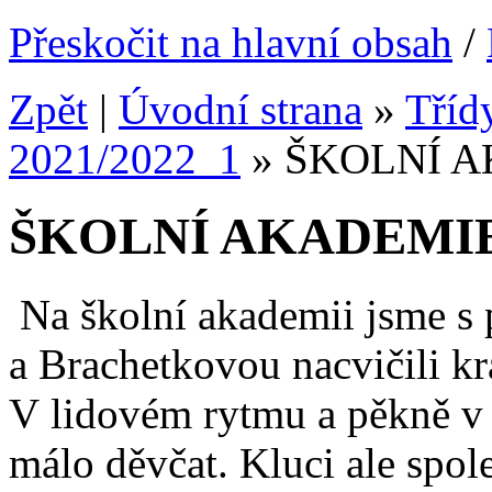
Přeskočit na hlavní obsah
/
Zpět
|
Úvodní strana
»
Tříd
2021/2022_1
»
ŠKOLNÍ 
ŠKOLNÍ AKADEMI
Na školní akademii jsme s 
a Brachetkovou nacvičili kr
V lidovém rytmu a pěkně v 
málo děvčat. Kluci ale spol