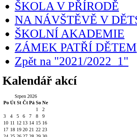
ŠKOLA V PŘÍRODĚ
NA NÁVŠTĚVĚ V DĚ
ŠKOLNÍ AKADEMIE
ZÁMEK PATŘÍ DĚTEM
Zpět na "2021/2022_1"
Kalendář akcí
Srpen 2026
Po
Út
St
Čt
Pá
So
Ne
1
2
3
4
5
6
7
8
9
10
11
12
13
14
15
16
17
18
19
20
21
22
23
24
25
26
27
28
29
30