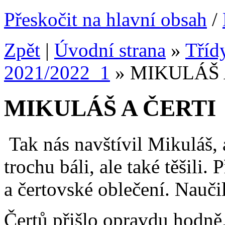
Přeskočit na hlavní obsah
/
Zpět
|
Úvodní strana
»
Tříd
2021/2022_1
»
MIKULÁŠ 
MIKULÁŠ A ČERTI
Tak nás navštívil Mikuláš, a
trochu báli, ale také těšili. 
a čertovské oblečení. Nauči
Čertů přišlo opravdu hodně,