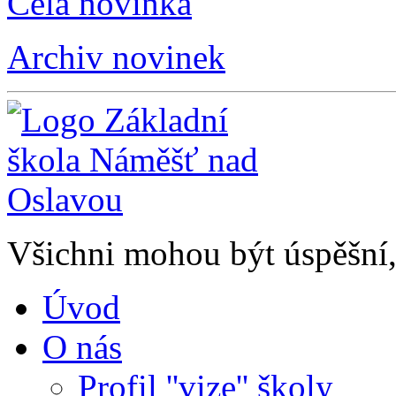
Celá novinka
Archiv novinek
Všichni mohou být úspěšní, 
Úvod
O nás
Profil ''vize'' školy