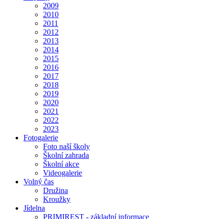
2009
2010
2011
2012
2013
2014
2015
2016
2017
2018
2019
2020
2021
2022
2023
Fotogalerie
Foto naší školy
Školní zahrada
Školní akce
Videogalerie
Volný čas
Družina
Kroužky
Jídelna
PRIMIREST - základní informace