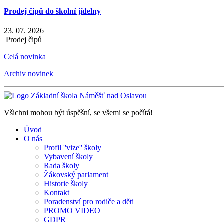
Prodej čipů do školní jídelny
23. 07. 2026
Prodej čipů
Celá novinka
Archiv novinek
Všichni mohou být úspěšní, se všemi se počítá!
Úvod
O nás
Profil ''vize'' školy
Vybavení školy
Rada školy
Žákovský parlament
Historie školy
Kontakt
Poradenství pro rodiče a děti
PROMO VIDEO
GDPR