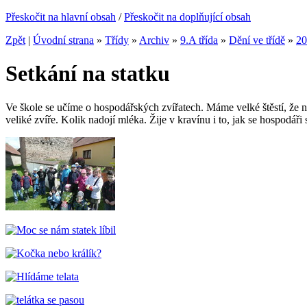
Přeskočit na hlavní obsah
/
Přeskočit na doplňující obsah
Zpět
|
Úvodní strana
»
Třídy
»
Archiv
»
9.A třída
»
Dění ve třídě
»
20
Setkání na statku
Ve škole se učíme o hospodářských zvířatech. Máme velké štěstí, že ná
veliké zvíře. Kolik nadojí mléka. Žije v kravínu i to, jak se hospodář