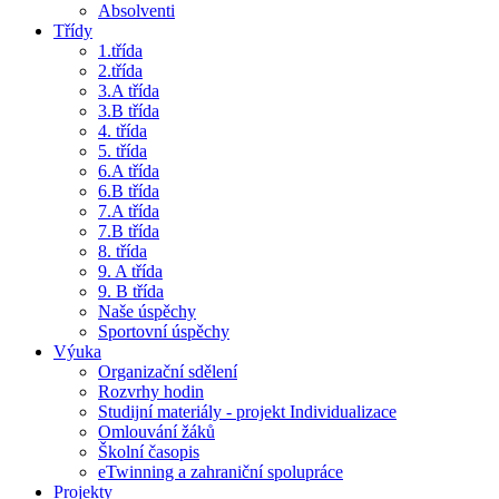
Absolventi
Třídy
1.třída
2.třída
3.A třída
3.B třída
4. třída
5. třída
6.A třída
6.B třída
7.A třída
7.B třída
8. třída
9. A třída
9. B třída
Naše úspěchy
Sportovní úspěchy
Výuka
Organizační sdělení
Rozvrhy hodin
Studijní materiály - projekt Individualizace
Omlouvání žáků
Školní časopis
eTwinning a zahraniční spolupráce
Projekty