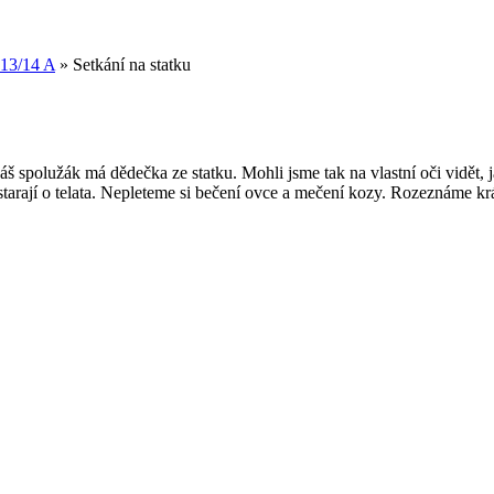
13/14 A
»
Setkání na statku
š spolužák má dědečka ze statku. Mohli jsme tak na vlastní oči vidět, 
i starají o telata. Nepleteme si bečení ovce a mečení kozy. Rozeznáme k