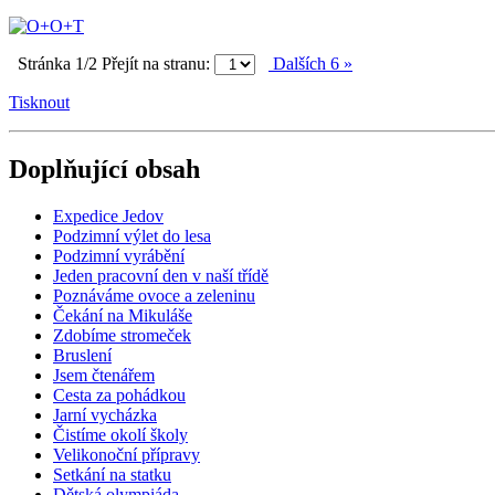
Stránka 1/2
Přejít na stranu:
Dalších 6 »
Tisknout
Doplňující obsah
Expedice Jedov
Podzimní výlet do lesa
Podzimní vyrábění
Jeden pracovní den v naší třídě
Poznáváme ovoce a zeleninu
Čekání na Mikuláše
Zdobíme stromeček
Bruslení
Jsem čtenářem
Cesta za pohádkou
Jarní vycházka
Čistíme okolí školy
Velikonoční přípravy
Setkání na statku
Dětská olympiáda