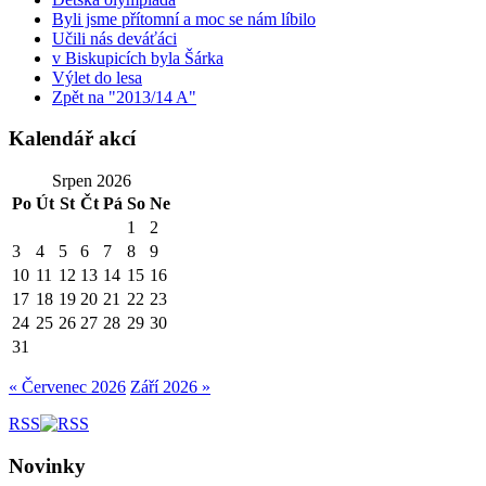
Byli jsme přítomní a moc se nám líbilo
Učili nás deváťáci
v Biskupicích byla Šárka
Výlet do lesa
Zpět na "2013/14 A"
Kalendář akcí
Srpen 2026
Po
Út
St
Čt
Pá
So
Ne
1
2
3
4
5
6
7
8
9
10
11
12
13
14
15
16
17
18
19
20
21
22
23
24
25
26
27
28
29
30
31
« Červenec 2026
Září 2026 »
RSS
Novinky