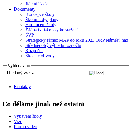
Jídelní lístek
Dokumenty
Koncepce školy
Školní řády, plány
Hodnocení školy
Žádosti - tiskopisy ke stažení
ŠVP
Strategický rámec MAP do roku 2023 ORP Náměšť nad
Střednědobý výhledu rozpočtu
Rozpočet
Školské obvody
Vyhledávání
Hledaný výraz
Kontakty
Co děláme jinak než ostatní
Vybavení školy
Vize
Promo video