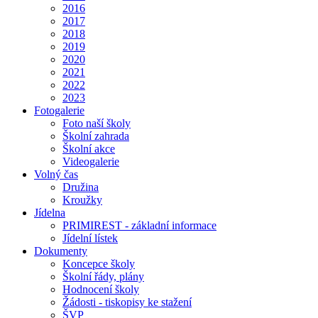
2016
2017
2018
2019
2020
2021
2022
2023
Fotogalerie
Foto naší školy
Školní zahrada
Školní akce
Videogalerie
Volný čas
Družina
Kroužky
Jídelna
PRIMIREST - základní informace
Jídelní lístek
Dokumenty
Koncepce školy
Školní řády, plány
Hodnocení školy
Žádosti - tiskopisy ke stažení
ŠVP