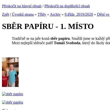
Přeskočit na hlavní obsah
/
Přeskočit na doplňující obsah
Zpět
|
Úvodní strana
»
Třídy
»
Archiv
»
9.třída_2019/2020
»
Dění ve 
SBĚR PAPÍRU - 1. MÍSTO
Tradičně se na jaře koná
sběr papíru
. Snažili jsme se každý p
Mezi nejlepší sběrače patří
Tomáš Svoboda
, který do ško
GRATULUJE