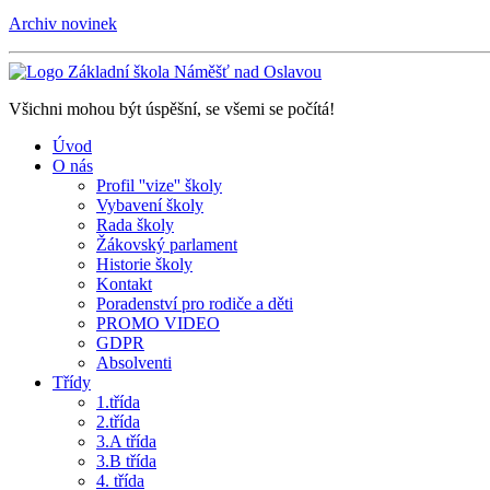
Archiv novinek
Všichni mohou být úspěšní, se všemi se počítá!
Úvod
O nás
Profil ''vize'' školy
Vybavení školy
Rada školy
Žákovský parlament
Historie školy
Kontakt
Poradenství pro rodiče a děti
PROMO VIDEO
GDPR
Absolventi
Třídy
1.třída
2.třída
3.A třída
3.B třída
4. třída