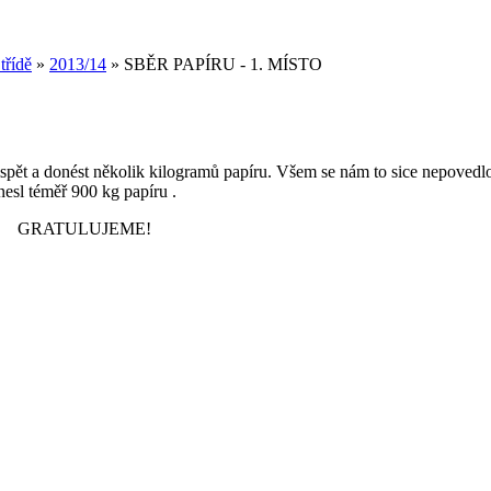
třídě
»
2013/14
»
SBĚR PAPÍRU - 1. MÍSTO
řispět a donést několik kilogramů papíru. Všem se nám to sice nepoved
ly donesl téměř 900 kg papíru .
ME!