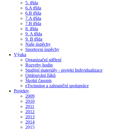
5. třída
6.A třída
6.B třída
7.A třída
7.B třída
8. třída
9. A třída
9. B třída
Naše úspěchy
Sportovní úspěchy
Výuka
Organizační sdělení
Rozvrhy hodin
Studijní materiály - projekt Individualizace
Omlouvání žáků
Školní časopis
eTwinning a zahraniční spolupráce
Projekty
2009
2010
2011
2012
2013
2014
2015