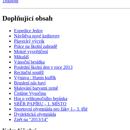
Tisknout
Doplňující obsah
Expedice Jedov
Návštěva nové knihovny
Plavecký výcvik
Práce na školní zahradě
Mokré vysvědčení
Mikuláš
Vánoční besídka
Poslední školní den v roce 2013
Recitační soutěž
Výstava : Hanin kufřík
Bruslení nás baví
Malování barvami země
Čistíme Vysočinu
Hra o velikonočního beránka
SBĚR PAPÍRU - 1. MÍSTO
Sportovní olympiáda pro žáky 1.- 3. tříd
Dyslektická olympiáda
Zpět na "2013/14"