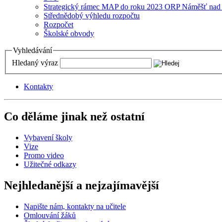
Strategický rámec MAP do roku 2023 ORP Náměšť nad
Střednědobý výhledu rozpočtu
Rozpočet
Školské obvody
Vyhledávání
Hledaný výraz
Kontakty
Co děláme jinak než ostatní
Vybavení školy
Vize
Promo video
Užitečné odkazy
Nejhledanější a nejzajímavější
Napište nám, kontakty na učitele
Omlouvání žáků