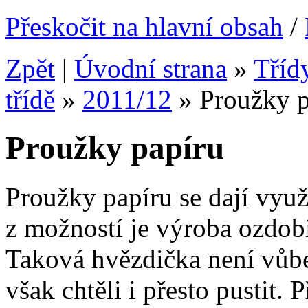
Přeskočit na hlavní obsah
/
Zpět
|
Úvodní strana
»
Tříd
třídě
»
2011/12
»
Proužky p
Proužky papíru
Proužky papíru se dají vyu
z možností je výroba ozdob
Taková hvězdička není vůb
však chtěli i přesto pustit.