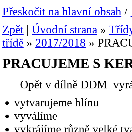
Přeskočit na hlavní obsah
/
Zpět
|
Úvodní strana
»
Tříd
třídě
»
2017/2018
»
PRAC
PRACUJEME S KE
Opět v dílně DDM vyráb
vytvarujeme hlínu
vyválíme
vykrájíme různě velké tv