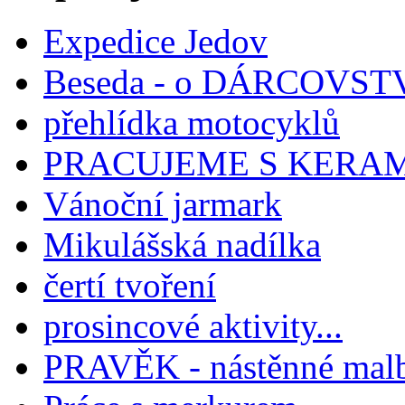
Expedice Jedov
Beseda - o DÁRCOVST
přehlídka motocyklů
PRACUJEME S KERA
Vánoční jarmark
Mikulášská nadílka
čertí tvoření
prosincové aktivity...
PRAVĚK - nástěnné mal