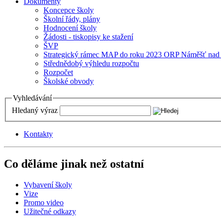
Dokumenty
Koncepce školy
Školní řády, plány
Hodnocení školy
Žádosti - tiskopisy ke stažení
ŠVP
Strategický rámec MAP do roku 2023 ORP Náměšť nad
Střednědobý výhledu rozpočtu
Rozpočet
Školské obvody
Vyhledávání
Hledaný výraz
Kontakty
Co děláme jinak než ostatní
Vybavení školy
Vize
Promo video
Užitečné odkazy