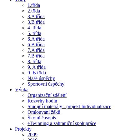
1.třída
2.třída
3.A třída
3.B třída
4. třída
5. třída
6.A třída
6.B třída
7.A třída
7.B třída
8. třída
9. A třída
9. B třída
Naše úspěchy
Sportovní úspěchy
Výuka
Organizační sdělení
Rozvrhy hodin
Studijní materiály - projekt Individualizace
Omlouvání žáků
Školní časopis
eTwinning a zahraniční spolupráce
Projekty
2009