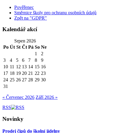
Pověřenec
Směrnice školy pro ochranu osobních údajů
Zpět na "GDPR"
Kalendář akcí
Srpen 2026
Po
Út
St
Čt
Pá
So
Ne
1
2
3
4
5
6
7
8
9
10
11
12
13
14
15
16
17
18
19
20
21
22
23
24
25
26
27
28
29
30
31
« Červenec 2026
Září 2026 »
RSS
Novinky
Prodej čipů do školní jídelny