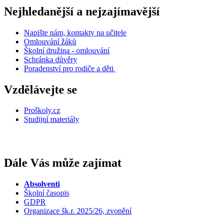
Nejhledanější a nejzajímavější
Napište nám, kontakty na učitele
Omlouvání žáků
Školní družina - omlouvání
Schránka důvěry
Poradenství pro rodiče a děti
Vzdělávejte se
Proškoly.cz
Studijní materiály
Dále Vás může zajímat
Absolventi
Školní časopis
GDPR
Organizace šk.r. 2025/26, zvonění