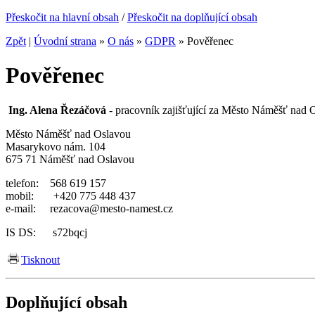
Přeskočit na hlavní obsah
/
Přeskočit na doplňující obsah
Zpět
|
Úvodní strana
»
O nás
»
GDPR
»
Pověřenec
Pověřenec
Ing. Alena Řezáčová
- pracovník zajišťující za Město Náměšť nad
Město Náměšť nad Oslavou
Masarykovo nám. 104
675 71 Náměšť nad Oslavou
telefon: 568 619 157
mobil: +420
775 448 437
e-mail: rezacova@mesto-namest.cz
IS DS: s72bqcj
Tisknout
Doplňující obsah