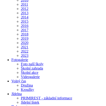
2010
2011
2012
2013
2014
2015
2016
2017
2018
2019
2020
2021
2022
2023
Fotogalerie
Foto naší školy
Školní zahrada
Školní akce
Videogalerie
Volný čas
Družina
Kroužky
Jídelna
PRIMIREST - základní informace
Jídelní lístek