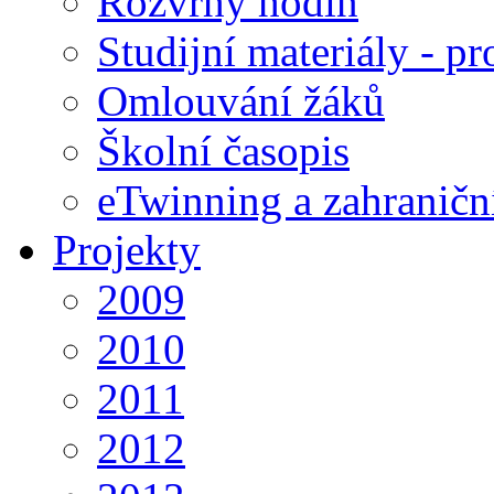
Rozvrhy hodin
Studijní materiály - pr
Omlouvání žáků
Školní časopis
eTwinning a zahraničn
Projekty
2009
2010
2011
2012