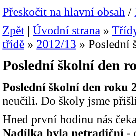
Přeskočit na hlavní obsah
/
Zpět
|
Úvodní strana
»
Tříd
třídě
»
2012/13
»
Poslední 
Poslední školní den r
Poslední školní den roku
neučili. Do školy jsme přišl
Hned první hodinu nás čekal
Nadílka byla netradiční
-