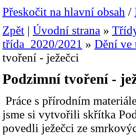
Přeskočit na hlavní obsah
/
Zpět
|
Úvodní strana
»
Tříd
třída_2020/2021
»
Dění ve 
tvoření - ježečci
Podzimní tvoření - je
Práce s přírodním materiál
jsme si vytvořili skřítka P
povedli ježečci ze smrkovýc