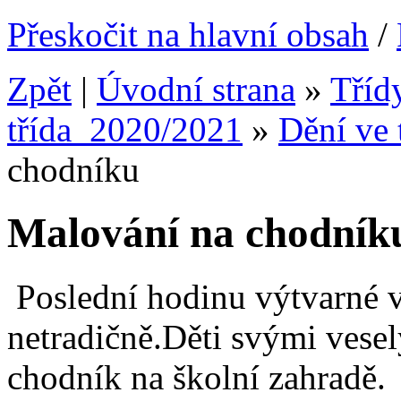
Přeskočit na hlavní obsah
/
Zpět
|
Úvodní strana
»
Tříd
třída_2020/2021
»
Dění ve 
chodníku
Malování na chodník
Poslední hodinu výtvarné v
netradičně.Děti svými ves
chodník na školní zahradě.