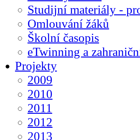
Studijní materiály - pr
Omlouvání žáků
Školní časopis
eTwinning a zahraničn
Projekty
2009
2010
2011
2012
2013