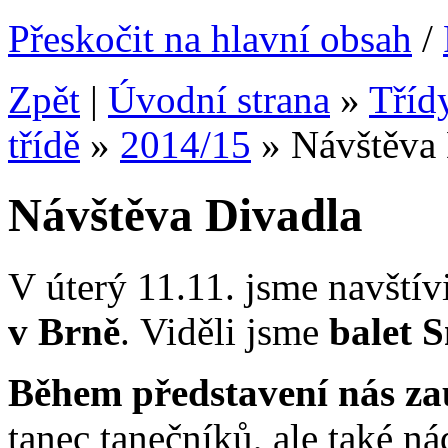
Přeskočit na hlavní obsah
/
Zpět
|
Úvodní strana
»
Tříd
třídě
»
2014/15
»
Návštěva 
Návštěva Divadla
V úterý 11.11. jsme navštív
v Brně
. Viděli jsme
balet 
Během představení nás za
tanec tanečníků, ale také n