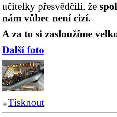
učitelky přesvědčili, že
spo
nám vůbec není cizí.
A za to si zasloužíme velk
Další foto
Tisknout