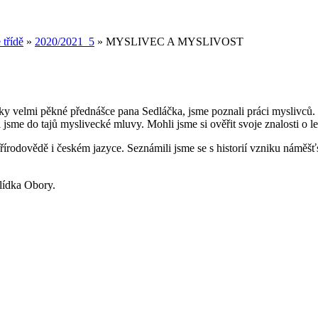
 třídě
»
2020/2021_5
»
MYSLIVEC A MYSLIVOST
 velmi pěkné přednášce pana Sedláčka, jsme poznali práci myslivců. Se
i jsme do tajů myslivecké mluvy. Mohli jsme si ověřit svoje znalosti o l
přírodovědě i českém jazyce. Seznámili jsme se s historií vzniku náměš
lídka Obory.