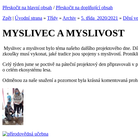
Přeskočit na hlavní obsah
/
Přeskočit na doplňující obsah
Zpět
|
Úvodní strana
»
Třídy
»
Archiv
»
5. třída_2020/2021
»
Dění ve
MYSLIVEC A MYSLIVOST
Myslivec a myslivost bylo téma našeho dalšího projektového dne. Díky
zkoušky musí vykonat, jaké tradice jsou spojeny s myslivostí. Pronikl
Celý týden jsme se poctivě na páteční projektový den připravovali v 
o celém ekosystému lesa.
Odměnou za naše snažení a pozornost byla krásná komentovaná proh