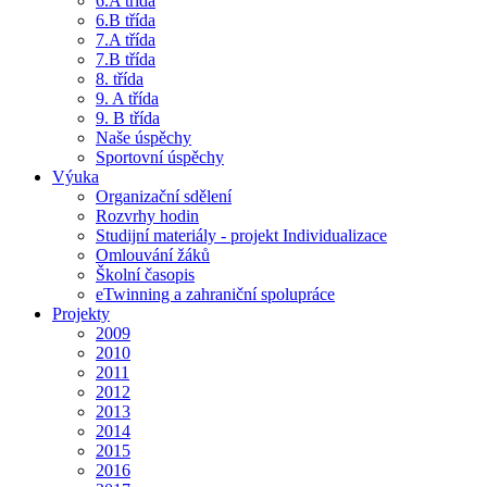
6.A třída
6.B třída
7.A třída
7.B třída
8. třída
9. A třída
9. B třída
Naše úspěchy
Sportovní úspěchy
Výuka
Organizační sdělení
Rozvrhy hodin
Studijní materiály - projekt Individualizace
Omlouvání žáků
Školní časopis
eTwinning a zahraniční spolupráce
Projekty
2009
2010
2011
2012
2013
2014
2015
2016