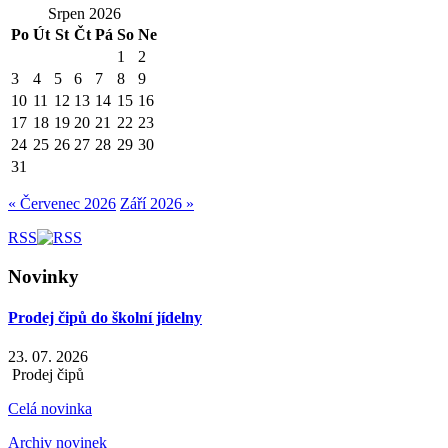
Srpen 2026
Po
Út
St
Čt
Pá
So
Ne
1
2
3
4
5
6
7
8
9
10
11
12
13
14
15
16
17
18
19
20
21
22
23
24
25
26
27
28
29
30
31
« Červenec 2026
Září 2026 »
RSS
Novinky
Prodej čipů do školní jídelny
23. 07. 2026
Prodej čipů
Celá novinka
Archiv novinek