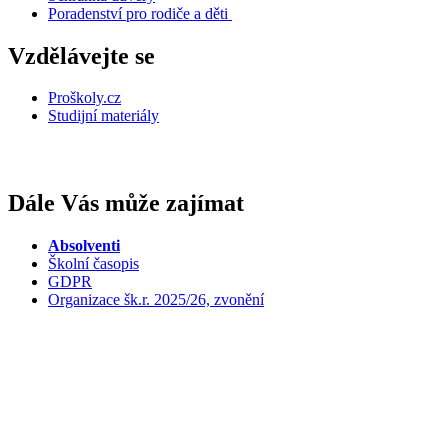
Poradenství pro rodiče a děti
Vzdělávejte se
Proškoly.cz
Studijní materiály
Dále Vás může zajímat
Absolventi
Školní časopis
GDPR
Organizace šk.r. 2025/26, zvonění