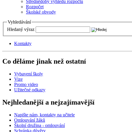
Střednědobý výhledu rozpočtu
Rozpočet
Školské obvody
Vyhledávání
Hledaný výraz
Kontakty
Co děláme jinak než ostatní
Vybavení školy
Vize
Promo video
Užitečné odkazy
Nejhledanější a nejzajímavější
Napište nám, kontakty na učitele
Omlouvání žáků
Školní družina - omlouvání
Schránka důvěry