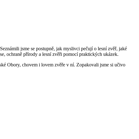
známili jsme se postupně, jak myslivci pečují o lesní zvěř, jaké
ese, ochraně přírody a lesní zvěři pomocí praktických ukázek.
ťské Obory, chovem i lovem zvěře v ní. Zopakovali jsme si učivo