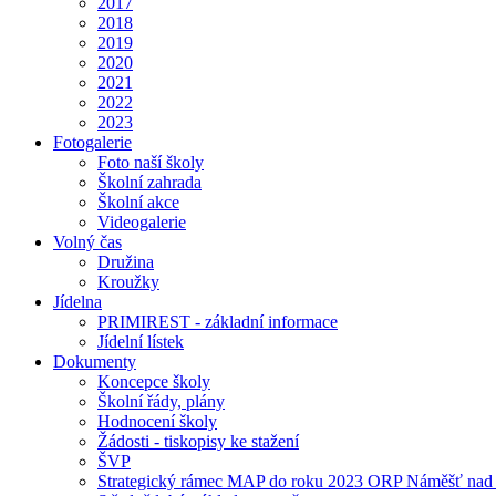
2017
2018
2019
2020
2021
2022
2023
Fotogalerie
Foto naší školy
Školní zahrada
Školní akce
Videogalerie
Volný čas
Družina
Kroužky
Jídelna
PRIMIREST - základní informace
Jídelní lístek
Dokumenty
Koncepce školy
Školní řády, plány
Hodnocení školy
Žádosti - tiskopisy ke stažení
ŠVP
Strategický rámec MAP do roku 2023 ORP Náměšť nad