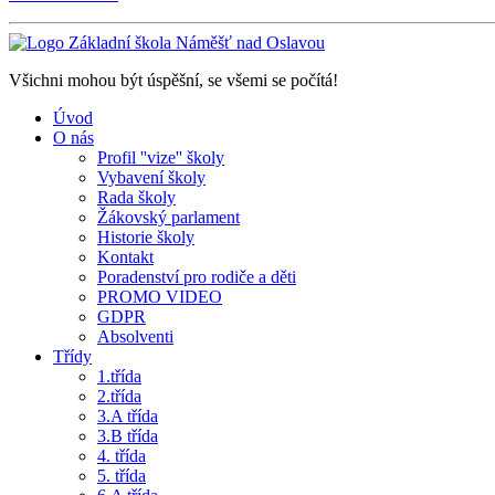
Všichni mohou být úspěšní, se všemi se počítá!
Úvod
O nás
Profil ''vize'' školy
Vybavení školy
Rada školy
Žákovský parlament
Historie školy
Kontakt
Poradenství pro rodiče a děti
PROMO VIDEO
GDPR
Absolventi
Třídy
1.třída
2.třída
3.A třída
3.B třída
4. třída
5. třída