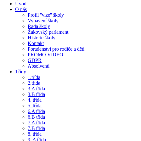
Úvod
O nás
Profil ''vize'' školy
Vybavení školy
Rada školy
Žákovský parlament
Historie školy
Kontakt
Poradenství pro rodiče a děti
PROMO VIDEO
GDPR
Absolventi
Třídy
1.třída
2.třída
3.A třída
3.B třída
4. třída
5. třída
6.A třída
6.B třída
7.A třída
7.B třída
8. třída
9. A třída