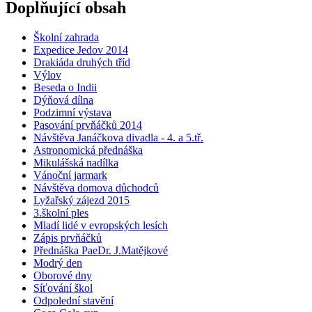
Doplňující obsah
Školní zahrada
Expedice Jedov 2014
Drakiáda druhých tříd
Výlov
Beseda o Indii
Dýňová dílna
Podzimní výstava
Pasování prvňáčků 2014
Návštěva Janáčkova divadla - 4. a 5.tř.
Astronomická přednáška
Mikulášská nadílka
Vánoční jarmark
Návštěva domova důchodců
Lyžařský zájezd 2015
3.školní ples
Mladí lidé v evropských lesích
Zápis prvňáčků
Přednáška PaeDr. J.Matějkové
Modrý den
Oborové dny
Síťování škol
Odpolední stavění