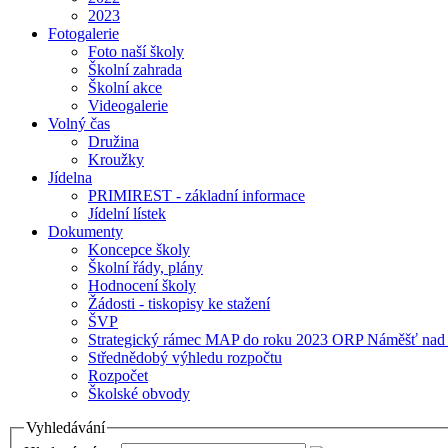
2023
Fotogalerie
Foto naší školy
Školní zahrada
Školní akce
Videogalerie
Volný čas
Družina
Kroužky
Jídelna
PRIMIREST - základní informace
Jídelní lístek
Dokumenty
Koncepce školy
Školní řády, plány
Hodnocení školy
Žádosti - tiskopisy ke stažení
ŠVP
Strategický rámec MAP do roku 2023 ORP Náměšť nad
Střednědobý výhledu rozpočtu
Rozpočet
Školské obvody
Vyhledávání