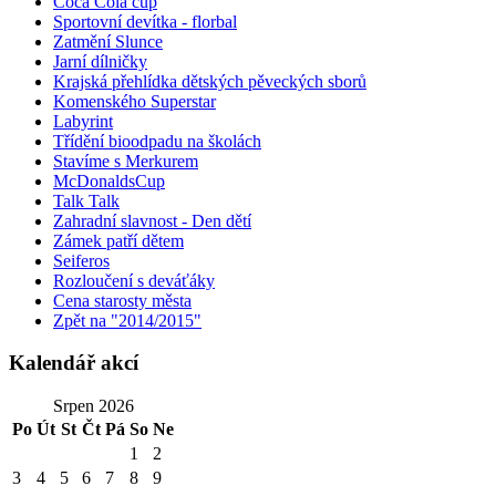
Coca Cola cup
Sportovní devítka - florbal
Zatmění Slunce
Jarní dílničky
Krajská přehlídka dětských pěveckých sborů
Komenského Superstar
Labyrint
Třídění bioodpadu na školách
Stavíme s Merkurem
McDonaldsCup
Talk Talk
Zahradní slavnost - Den dětí
Zámek patří dětem
Seiferos
Rozloučení s deváťáky
Cena starosty města
Zpět na "2014/2015"
Kalendář akcí
Srpen 2026
Po
Út
St
Čt
Pá
So
Ne
1
2
3
4
5
6
7
8
9