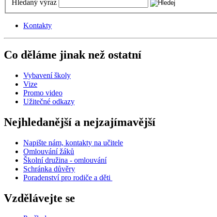
Hledaný výraz
Kontakty
Co děláme jinak než ostatní
Vybavení školy
Vize
Promo video
Užitečné odkazy
Nejhledanější a nejzajímavější
Napište nám, kontakty na učitele
Omlouvání žáků
Školní družina - omlouvání
Schránka důvěry
Poradenství pro rodiče a děti
Vzdělávejte se