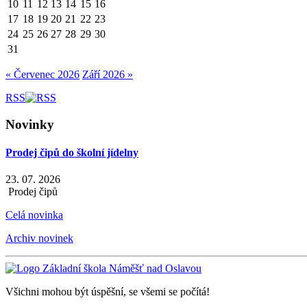
10
11
12
13
14
15
16
17
18
19
20
21
22
23
24
25
26
27
28
29
30
31
« Červenec 2026
Září 2026 »
RSS
Novinky
Prodej čipů do školní jídelny
23. 07. 2026
Prodej čipů
Celá novinka
Archiv novinek
Všichni mohou být úspěšní, se všemi se počítá!