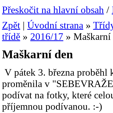
Přeskočit na hlavní obsah
/
Zpět
|
Úvodní strana
»
Tříd
třídě
»
2016/17
»
Maškarní
Maškarní den
V pátek 3. března proběhl k
proměnila v "SEBEVRAŽED
podívat na fotky, které cel
příjemnou podívanou. :-)