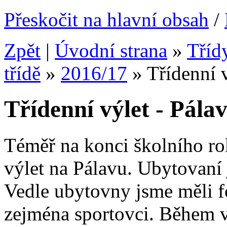
Přeskočit na hlavní obsah
/
Zpět
|
Úvodní strana
»
Tříd
třídě
»
2016/17
»
Třídenní v
Třídenní výlet - Pála
Téměř na konci školního rok
výlet na Pálavu. Ubytovaní 
Vedle ubytovny jsme měli fo
zejména sportovci. Během v