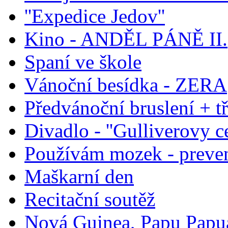
''Expedice Jedov''
Kino - ANDĚL PÁNĚ II.
Spaní ve škole
Vánoční besídka - ZERA
Předvánoční bruslení + t
Divadlo - ''Gulliverovy ce
Používám mozek - preve
Maškarní den
Recitační soutěž
Nová Guinea, Papu Papua