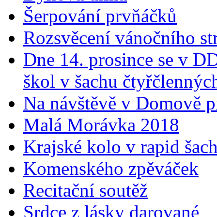
Šerpování prvňáčků
Rozsvěcení vánočního s
Dne 14. prosince se v D
škol v šachu čtyřčlenných
Na návštěvě v Domově pr
Malá Morávka 2018
Krajské kolo v rapid šac
Komenského zpěváček
Recitační soutěž
Srdce z lásky darované