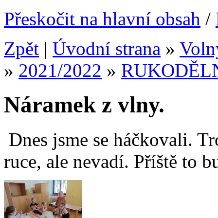
Přeskočit na hlavní obsah
/
Zpět
|
Úvodní strana
»
Voln
»
2021/2022
»
RUKODĚL
Náramek z vlny.
Dnes jsme se háčkovali. Tr
ruce, ale nevadí. Příště to b