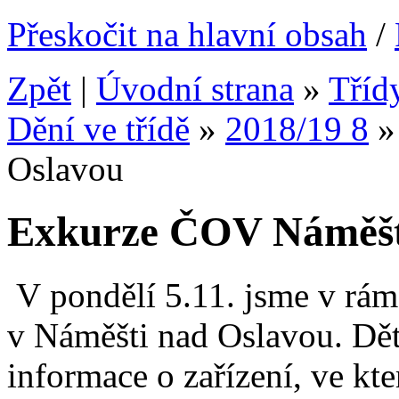
Přeskočit na hlavní obsah
/
Zpět
|
Úvodní strana
»
Tříd
Dění ve třídě
»
2018/19 8
Oslavou
Exkurze ČOV Náměšť
V pondělí 5.11. jsme v rám
v Náměšti nad Oslavou. Dět
informace o
zařízení, ve kt