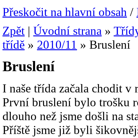
Přeskočit na hlavní obsah
/
Zpět
|
Úvodní strana
»
Tříd
třídě
»
2010/11
»
Bruslení
Bruslení
I naše třída začala chodit v
První bruslení bylo trošku 
dlouho než jsme došli na sta
Příště jsme již byli šikovně