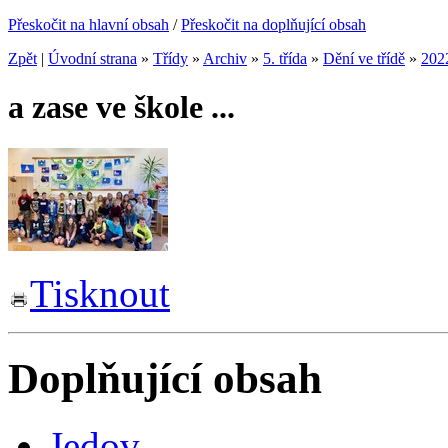
Přeskočit na hlavní obsah
/
Přeskočit na doplňující obsah
Zpět
|
Úvodní strana
»
Třídy
»
Archiv
»
5. třída
»
Dění ve třídě
»
202
a zase ve škole ...
Tisknout
Doplňující obsah
Jedov