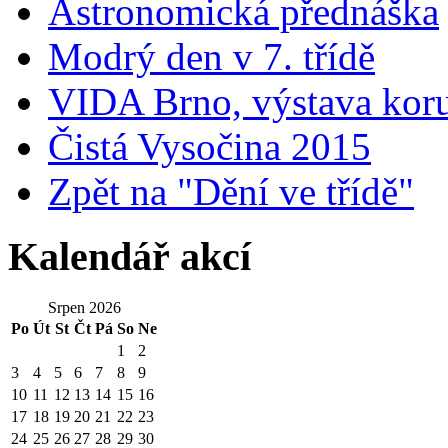
Astronomická přednáška
Modrý den v 7. třídě
VIDA Brno, výstava kor
Čistá Vysočina 2015
Zpět na "Dění ve třídě"
Kalendář akcí
Srpen 2026
Po
Út
St
Čt
Pá
So
Ne
1
2
3
4
5
6
7
8
9
10
11
12
13
14
15
16
17
18
19
20
21
22
23
24
25
26
27
28
29
30