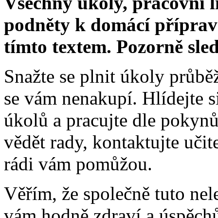
Všechny úkoly, pracovní li
podněty k domácí příprav
tímto textem. Pozorně sled
Snažte se plnit úkoly průbě
se vám nenakupí. Hlídejte 
úkolů a pracujte dle pokyn
vědět rady, kontaktujte učit
rádi vám pomůžou.
Věřím, že společně tuto nel
vám hodně zdraví a úspěchů