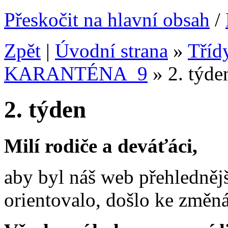
Přeskočit na hlavní obsah
/
Zpět
|
Úvodní strana
»
Tříd
KARANTÉNA_9
»
2. týde
2. týden
Milí rodiče a deváťáci,
aby byl náš web přehledněj
orientovalo, došlo ke změn