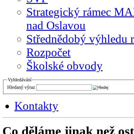
Strategický rámec M
nad Oslavou
Střednědobý výhledu 
Rozpočet
Školské obvody
Vyhledávání
Hledaný výraz
Kontakty
Co děláme jinak než ost