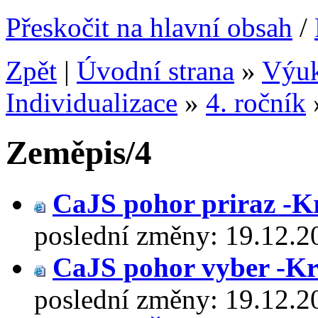
Přeskočit na hlavní obsah
/
Zpět
|
Úvodní strana
»
Výu
Individualizace
»
4. ročník
Zeměpis/4
CaJS pohor priraz -K
poslední změny:
19.12.2
CaJS pohor vyber -K
poslední změny:
19.12.2