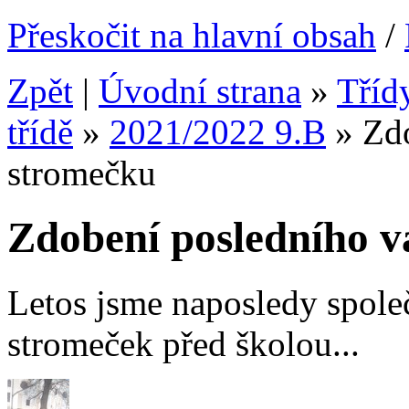
Přeskočit na hlavní obsah
/
Zpět
|
Úvodní strana
»
Tříd
třídě
»
2021/2022 9.B
»
Zd
stromečku
Zdobení posledního 
Letos jsme naposledy společ
stromeček před školou...