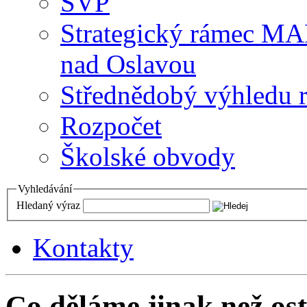
ŠVP
Strategický rámec M
nad Oslavou
Střednědobý výhledu 
Rozpočet
Školské obvody
Vyhledávání
Hledaný výraz
Kontakty
Co děláme jinak než ost