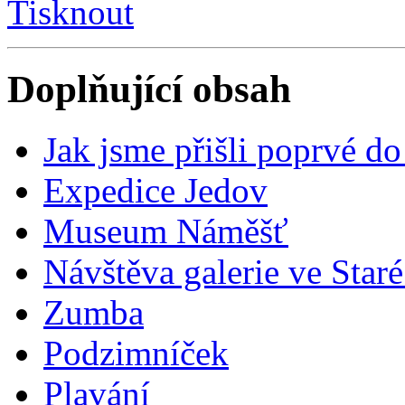
Tisknout
Doplňující obsah
Jak jsme přišli poprvé do
Expedice Jedov
Museum Náměšť
Návštěva galerie ve Staré
Zumba
Podzimníček
Plavání