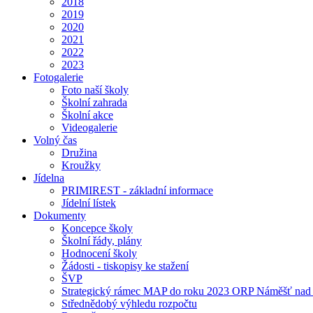
2018
2019
2020
2021
2022
2023
Fotogalerie
Foto naší školy
Školní zahrada
Školní akce
Videogalerie
Volný čas
Družina
Kroužky
Jídelna
PRIMIREST - základní informace
Jídelní lístek
Dokumenty
Koncepce školy
Školní řády, plány
Hodnocení školy
Žádosti - tiskopisy ke stažení
ŠVP
Strategický rámec MAP do roku 2023 ORP Náměšť nad
Střednědobý výhledu rozpočtu