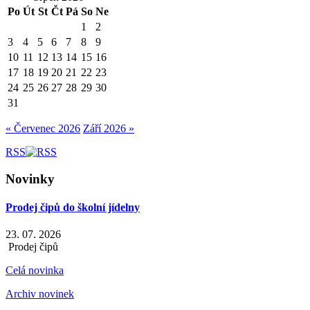
Po
Út
St
Čt
Pá
So
Ne
1
2
3
4
5
6
7
8
9
10
11
12
13
14
15
16
17
18
19
20
21
22
23
24
25
26
27
28
29
30
31
« Červenec 2026
Září 2026 »
RSS
Novinky
Prodej čipů do školní jídelny
23. 07. 2026
Prodej čipů
Celá novinka
Archiv novinek