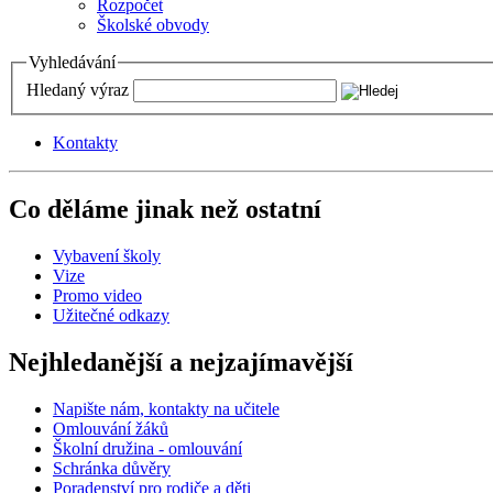
Rozpočet
Školské obvody
Vyhledávání
Hledaný výraz
Kontakty
Co děláme jinak než ostatní
Vybavení školy
Vize
Promo video
Užitečné odkazy
Nejhledanější a nejzajímavější
Napište nám, kontakty na učitele
Omlouvání žáků
Školní družina - omlouvání
Schránka důvěry
Poradenství pro rodiče a děti