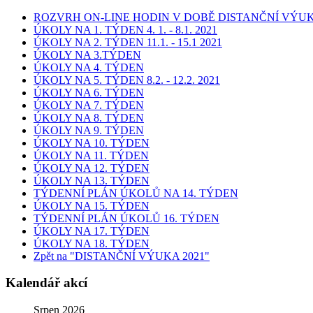
ROZVRH ON-LINE HODIN V DOBĚ DISTANČNÍ VÝUKY
ÚKOLY NA 1. TÝDEN 4. 1. - 8.1. 2021
ÚKOLY NA 2. TÝDEN 11.1. - 15.1 2021
ÚKOLY NA 3.TÝDEN
ÚKOLY NA 4. TÝDEN
ÚKOLY NA 5. TÝDEN 8.2. - 12.2. 2021
ÚKOLY NA 6. TÝDEN
ÚKOLY NA 7. TÝDEN
ÚKOLY NA 8. TÝDEN
ÚKOLY NA 9. TÝDEN
ÚKOLY NA 10. TÝDEN
ÚKOLY NA 11. TÝDEN
ÚKOLY NA 12. TÝDEN
ÚKOLY NA 13. TÝDEN
TÝDENNÍ PLÁN ÚKOLŮ NA 14. TÝDEN
ÚKOLY NA 15. TÝDEN
TÝDENNÍ PLÁN ÚKOLŮ 16. TÝDEN
ÚKOLY NA 17. TÝDEN
ÚKOLY NA 18. TÝDEN
Zpět na "DISTANČNÍ VÝUKA 2021"
Kalendář akcí
Srpen 2026