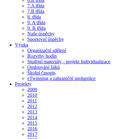
6.B třída
7.A třída
7.B třída
8. třída
9. A třída
9. B třída
Naše úspěchy
Sportovní úspěchy
Výuka
Organizační sdělení
Rozvrhy hodin
Studijní materiály - projekt Individualizace
Omlouvání žáků
Školní časopis
eTwinning a zahraniční spolupráce
Projekty
2009
2010
2011
2012
2013
2014
2015
2016
2017