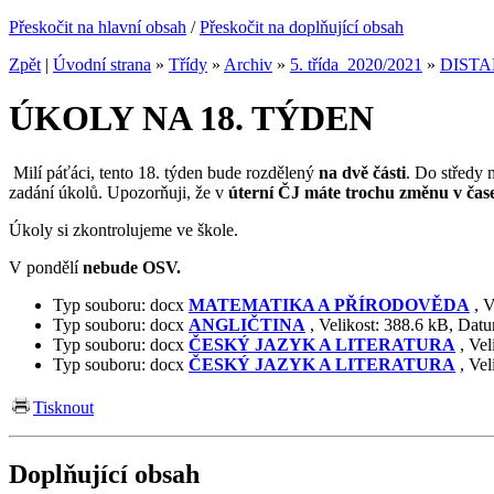
Přeskočit na hlavní obsah
/
Přeskočit na doplňující obsah
Zpět
|
Úvodní strana
»
Třídy
»
Archiv
»
5. třída_2020/2021
»
DISTA
ÚKOLY NA 18. TÝDEN
Milí páťáci, tento 18. týden bude rozdělený
na dvě části
. Do středy 
zadání úkolů. Upozorňuji, že v
úterní ČJ máte trochu změnu v čase
Úkoly si zkontrolujeme ve škole.
V pondělí
nebude OSV.
Typ souboru:
docx
MATEMATIKA A PŘÍRODOVĚDA
,
V
Typ souboru:
docx
ANGLIČTINA
,
Velikost:
388.6 kB
,
Datu
Typ souboru:
docx
ČESKÝ JAZYK A LITERATURA
,
Vel
Typ souboru:
docx
ČESKÝ JAZYK A LITERATURA
,
Vel
Tisknout
Doplňující obsah