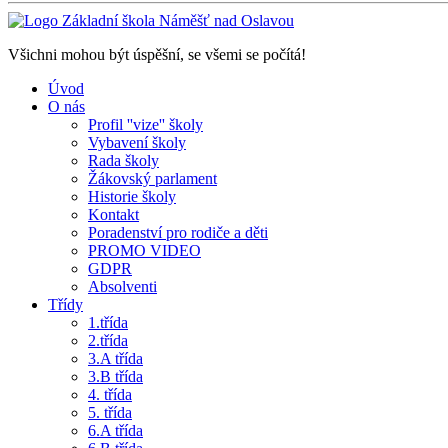
Všichni mohou být úspěšní, se všemi se počítá!
Úvod
O nás
Profil ''vize'' školy
Vybavení školy
Rada školy
Žákovský parlament
Historie školy
Kontakt
Poradenství pro rodiče a děti
PROMO VIDEO
GDPR
Absolventi
Třídy
1.třída
2.třída
3.A třída
3.B třída
4. třída
5. třída
6.A třída