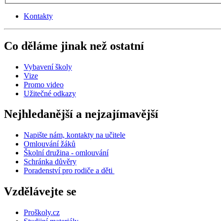
Kontakty
Co děláme jinak než ostatní
Vybavení školy
Vize
Promo video
Užitečné odkazy
Nejhledanější a nejzajímavější
Napište nám, kontakty na učitele
Omlouvání žáků
Školní družina - omlouvání
Schránka důvěry
Poradenství pro rodiče a děti
Vzdělávejte se
Proškoly.cz