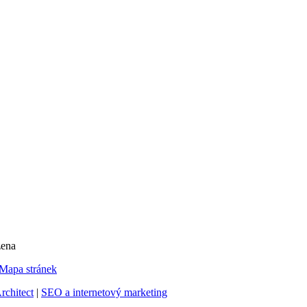
zena
Mapa stránek
chitect
|
SEO a internetový marketing