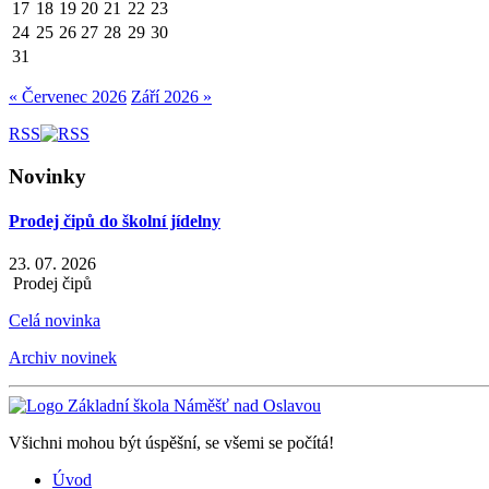
17
18
19
20
21
22
23
24
25
26
27
28
29
30
31
« Červenec 2026
Září 2026 »
RSS
Novinky
Prodej čipů do školní jídelny
23. 07. 2026
Prodej čipů
Celá novinka
Archiv novinek
Všichni mohou být úspěšní, se všemi se počítá!
Úvod