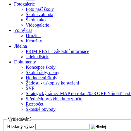
Fotogalerie
Foto naší školy
Školní zahrada
Školní akce
Videogalerie
Volný čas
Družina
Kroužky
Jídelna
PRIMIREST - základní informace
Jídelní lístek
Dokumenty
Koncepce školy
Školní řády, plány
Hodnocení školy
Žádosti - tiskopisy ke stažení
ŠVP
Strategický rámec MAP do roku 2023 ORP Náměšť nad
Střednědobý výhledu rozpočtu
Rozpočet
Školské obvody
Vyhledávání
Hledaný výraz