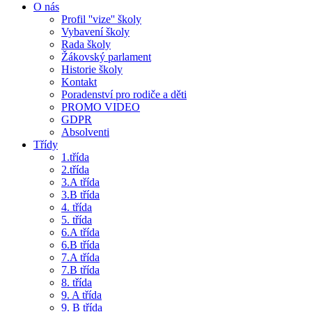
O nás
Profil ''vize'' školy
Vybavení školy
Rada školy
Žákovský parlament
Historie školy
Kontakt
Poradenství pro rodiče a děti
PROMO VIDEO
GDPR
Absolventi
Třídy
1.třída
2.třída
3.A třída
3.B třída
4. třída
5. třída
6.A třída
6.B třída
7.A třída
7.B třída
8. třída
9. A třída
9. B třída