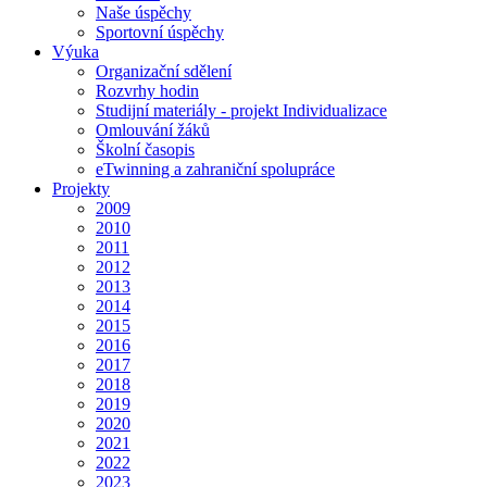
Naše úspěchy
Sportovní úspěchy
Výuka
Organizační sdělení
Rozvrhy hodin
Studijní materiály - projekt Individualizace
Omlouvání žáků
Školní časopis
eTwinning a zahraniční spolupráce
Projekty
2009
2010
2011
2012
2013
2014
2015
2016
2017
2018
2019
2020
2021
2022
2023