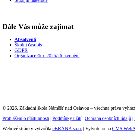
Studijní materiály
Dále Vás může zajímat
Absolventi
Školní časopis
GDPR
Organizace šk.r. 2025/26, zvonění
© 2026, Základní škola Náměšť nad Oslavou – všechna práva vyhra
Prohlášení o přístupnosti
|
Podmínky užití
|
Ochrana osobních údajů
|
Webové stránky vytvořila
eBRÁNA s.r.o.
| Vytvořeno na
CMS WebAr