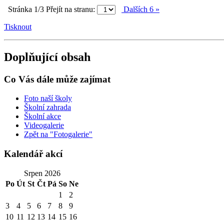
Stránka 1/3
Přejít na stranu:
Dalších 6 »
Tisknout
Doplňující obsah
Co Vás dále může zajímat
Foto naší školy
Školní zahrada
Školní akce
Videogalerie
Zpět na "Fotogalerie"
Kalendář akcí
Srpen 2026
Po
Út
St
Čt
Pá
So
Ne
1
2
3
4
5
6
7
8
9
10
11
12
13
14
15
16