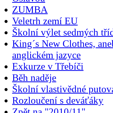
ZUMBA
Veletrh zemí EU
Školní výlet sedmých tří
King´s New Clothes, aneb
anglickém jazyce
Exkurze v Třebíči
Běh naděje
Školní vlastivědné putov
Rozloučení s deváťáky
Zpět na "2010/11"