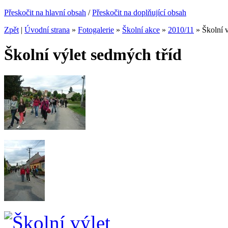
Přeskočit na hlavní obsah
/
Přeskočit na doplňující obsah
Zpět
|
Úvodní strana
»
Fotogalerie
»
Školní akce
»
2010/11
»
Školní 
Školní výlet sedmých tříd