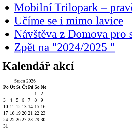
Mobilní Trilopark – prav
Učíme se i mimo lavice
Návštěva z Domova pro s
Zpět na "2024/2025 "
Kalendář akcí
Srpen 2026
Po
Út
St
Čt
Pá
So
Ne
1
2
3
4
5
6
7
8
9
10
11
12
13
14
15
16
17
18
19
20
21
22
23
24
25
26
27
28
29
30
31