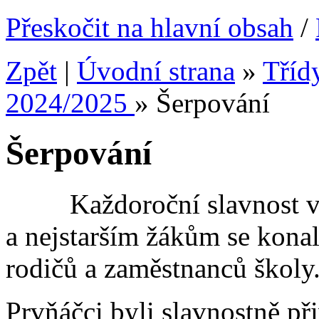
Přeskočit na hlavní obsah
/
Zpět
|
Úvodní strana
»
Tříd
2024/2025
»
Šerpování
Šerpování
Každoroční slavnost vě
a nejstarším žákům se konal
rodičů a zaměstnanců školy
Prvňáčci byli slavnostně při