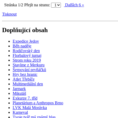
Stránka 1/2
Přejít na stranu:
Dalších 6 »
Tisknout
Doplňující obsah
Expedice Jedov
Běh naděje
Rodičovský den
Florbalový turnaj
Strom roku 2019
Stavíme z Merkuru
Šerpování prvňáčků
Hry bez hranic
Atlet Třebíče
Multimediální den
Jarmark
Mikuláš
Exkurze 7. tříd
Planetárium a Anthropos Brno
LVK Malá Morávka
Karneval
Tvoje tvář má známý hlas