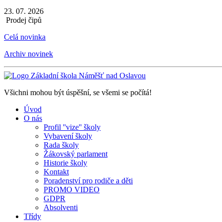
23. 07. 2026
Prodej čipů
Celá novinka
Archiv novinek
Všichni mohou být úspěšní, se všemi se počítá!
Úvod
O nás
Profil ''vize'' školy
Vybavení školy
Rada školy
Žákovský parlament
Historie školy
Kontakt
Poradenství pro rodiče a děti
PROMO VIDEO
GDPR
Absolventi
Třídy