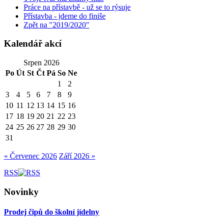
Práce na přístavbě - už se to rýsuje
Přístavba - jdeme do finiše
Zpět na "2019/2020"
Kalendář akcí
Srpen 2026
Po
Út
St
Čt
Pá
So
Ne
1
2
3
4
5
6
7
8
9
10
11
12
13
14
15
16
17
18
19
20
21
22
23
24
25
26
27
28
29
30
31
« Červenec 2026
Září 2026 »
RSS
Novinky
Prodej čipů do školní jídelny