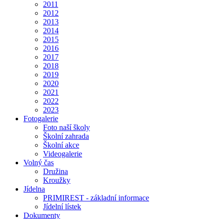
2011
2012
2013
2014
2015
2016
2017
2018
2019
2020
2021
2022
2023
Fotogalerie
Foto naší školy
Školní zahrada
Školní akce
Videogalerie
Volný čas
Družina
Kroužky
Jídelna
PRIMIREST - základní informace
Jídelní lístek
Dokumenty