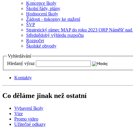
Koncepce školy
Školní řády, plány
Hodnocení školy
Žádosti - tiskopisy ke stažení
ŠVP
Strategický rámec MAP do roku 2023 ORP Náměšť nad
Střednědobý výhledu rozpočtu
Rozpočet
Školské obvody
Vyhledávání
Hledaný výraz
Kontakty
Co děláme jinak než ostatní
Vybavení školy
Vize
Promo video
Užitečné odkazy