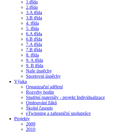
1.třída
2.třída
3.A třída
3.B třída
4. třída
5. třída
6.A třída
6.B třída
7.A třída
7.B třída
8. třída
9. A třída
9. B třída
Naše úspěchy
Sportovní úspěchy
Výuka
Organizační sdělení
Rozvrhy hodin
Studijní materiály - projekt Individualizace
Omlouvání žáků
Školní časopis
eTwinning a zahraniční spolupráce
Projekty
2009
2010