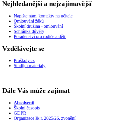
Nejhledanější a nejzajímavější
Napište nám, kontakty na učitele
Omlouvání žáků
Školní družina - omlouvání
Schránka důvěry
Poradenství pro rodiče a děti
Vzdělávejte se
Proškoly.cz
Studijní materiály
Dále Vás může zajímat
Absolventi
Školní časopis
GDPR
Organizace šk.r. 2025/26, zvonění