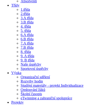
Absolventi
Třídy
1.třída
2.třída
3.A třída
3.B třída
4. třída
5. třída
6.A třída
6.B třída
7.A třída
7.B třída
8. třída
9. A třída
9. B třída
Naše úspěchy
Sportovní úspěchy
Výuka
Organizační sdělení
Rozvrhy hodin
Studijní materiály - projekt Individualizace
Omlouvání žáků
Školní časopis
eTwinning a zahraniční spolupráce
Projekty