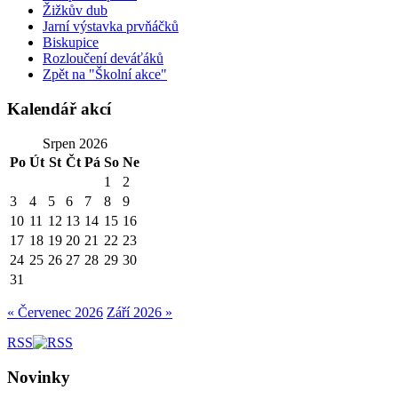
Žižkův dub
Jarní výstavka prvňáčků
Biskupice
Rozloučení deváťáků
Zpět na "Školní akce"
Kalendář akcí
Srpen 2026
Po
Út
St
Čt
Pá
So
Ne
1
2
3
4
5
6
7
8
9
10
11
12
13
14
15
16
17
18
19
20
21
22
23
24
25
26
27
28
29
30
31
« Červenec 2026
Září 2026 »
RSS
Novinky