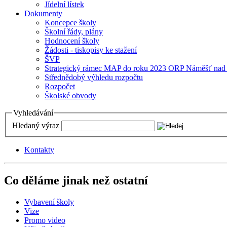
Jídelní lístek
Dokumenty
Koncepce školy
Školní řády, plány
Hodnocení školy
Žádosti - tiskopisy ke stažení
ŠVP
Strategický rámec MAP do roku 2023 ORP Náměšť nad
Střednědobý výhledu rozpočtu
Rozpočet
Školské obvody
Vyhledávání
Hledaný výraz
Kontakty
Co děláme jinak než ostatní
Vybavení školy
Vize
Promo video