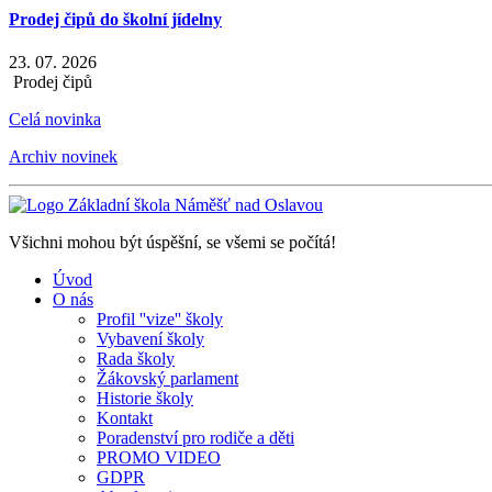
Prodej čipů do školní jídelny
23. 07. 2026
Prodej čipů
Celá novinka
Archiv novinek
Všichni mohou být úspěšní, se všemi se počítá!
Úvod
O nás
Profil ''vize'' školy
Vybavení školy
Rada školy
Žákovský parlament
Historie školy
Kontakt
Poradenství pro rodiče a děti
PROMO VIDEO
GDPR