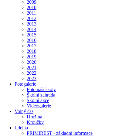
2009
2010
2011
2012
2013
2014
2015
2016
2017
2018
2019
2020
2021
2022
2023
Fotogalerie
Foto naší školy
Školní zahrada
Školní akce
Videogalerie
Volný čas
Družina
Kroužky
Jídelna
PRIMIREST - základní informace