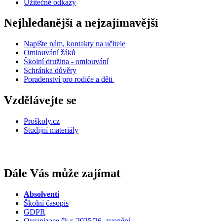
Užitečné odkazy
Nejhledanější a nejzajímavější
Napište nám, kontakty na učitele
Omlouvání žáků
Školní družina - omlouvání
Schránka důvěry
Poradenství pro rodiče a děti
Vzdělávejte se
Proškoly.cz
Studijní materiály
Dále Vás může zajímat
Absolventi
Školní časopis
GDPR
Organizace šk.r. 2025/26, zvonění