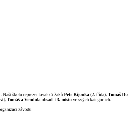
u
. Naši školu reprezentovalo 5 žaků
Petr
Kijonka
(2. třída),
Tomáš Do
ál,
Tomáš a Vendula
obsadili
3. místo
ve svých kategoriích.
organizaci závodu.