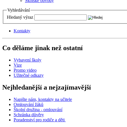
Školské obvody
Vyhledávání
Hledaný výraz
Kontakty
Co děláme jinak než ostatní
Vybavení školy
Vize
Promo video
Užitečné odkazy
Nejhledanější a nejzajímavější
Napište nám, kontakty na učitele
Omlouvání žáků
Školní družina - omlouvání
Schránka důvěry
Poradenství pro rodiče a děti