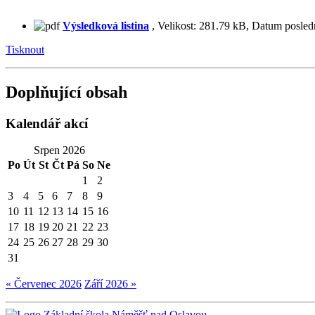
Výsledková listina
,
Velikost:
281.79 kB
,
Datum posled
Tisknout
Doplňující obsah
Kalendář akcí
Srpen 2026
Po
Út
St
Čt
Pá
So
Ne
1
2
3
4
5
6
7
8
9
10
11
12
13
14
15
16
17
18
19
20
21
22
23
24
25
26
27
28
29
30
31
« Červenec 2026
Září 2026 »