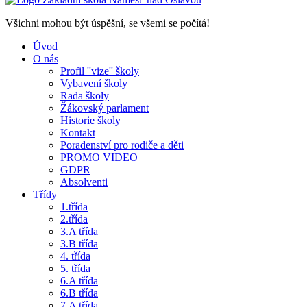
Všichni mohou být úspěšní, se všemi se počítá!
Úvod
O nás
Profil ''vize'' školy
Vybavení školy
Rada školy
Žákovský parlament
Historie školy
Kontakt
Poradenství pro rodiče a děti
PROMO VIDEO
GDPR
Absolventi
Třídy
1.třída
2.třída
3.A třída
3.B třída
4. třída
5. třída
6.A třída
6.B třída
7.A třída