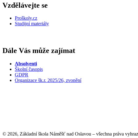
Vzdělávejte se
Proškoly.cz
Studijní materiály
Dále Vás může zajímat
Absolventi
Školní časopis
GDPR
Organizace šk.r. 2025/26, zvonění
© 2026, Základní škola Náměšť nad Oslavou – všechna práva vyhra