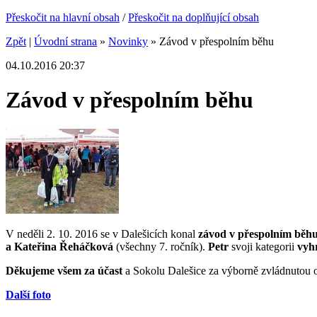
Přeskočit na hlavní obsah
/
Přeskočit na doplňující obsah
Zpět
|
Úvodní strana
»
Novinky
»
Závod v přespolním běhu
04.10.2016 20:37
Závod v přespolním běhu
V neděli 2. 10. 2016 se v Dalešicích konal
závod v přespolním běh
a Kateřina Řeháčková
(všechny 7. ročník).
Petr
svoji kategorii
vyhr
Děkujeme všem za účast
a Sokolu Dalešice za výborně zvládnutou 
Další foto