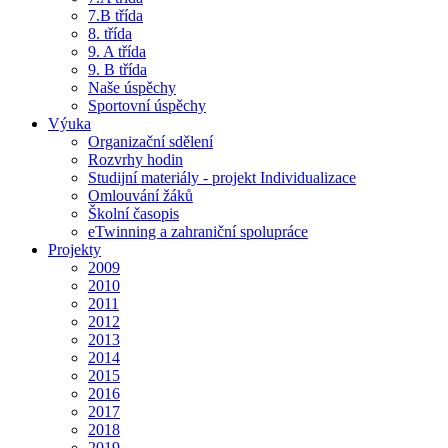
7.B třída
8. třída
9. A třída
9. B třída
Naše úspěchy
Sportovní úspěchy
Výuka
Organizační sdělení
Rozvrhy hodin
Studijní materiály - projekt Individualizace
Omlouvání žáků
Školní časopis
eTwinning a zahraniční spolupráce
Projekty
2009
2010
2011
2012
2013
2014
2015
2016
2017
2018
2019