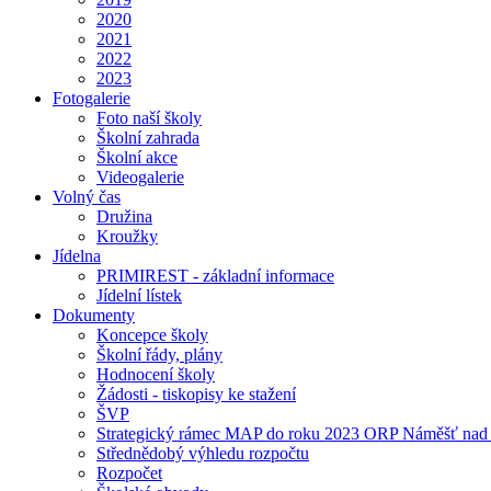
2020
2021
2022
2023
Fotogalerie
Foto naší školy
Školní zahrada
Školní akce
Videogalerie
Volný čas
Družina
Kroužky
Jídelna
PRIMIREST - základní informace
Jídelní lístek
Dokumenty
Koncepce školy
Školní řády, plány
Hodnocení školy
Žádosti - tiskopisy ke stažení
ŠVP
Strategický rámec MAP do roku 2023 ORP Náměšť nad
Střednědobý výhledu rozpočtu
Rozpočet