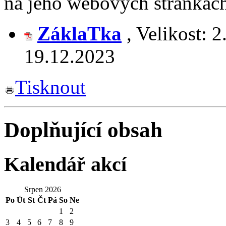
na jeho webových stránkác
ZáklaTka
,
Velikost:
2
19.12.2023
Tisknout
Doplňující obsah
Kalendář akcí
Srpen 2026
Po
Út
St
Čt
Pá
So
Ne
1
2
3
4
5
6
7
8
9