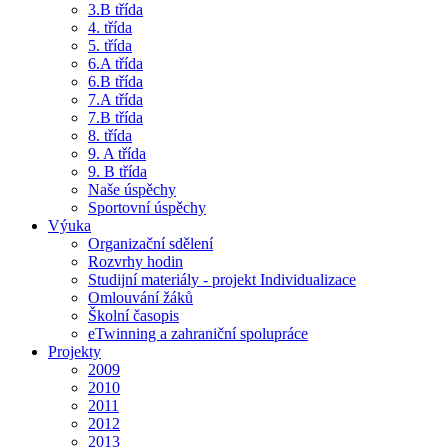
3.B třída
4. třída
5. třída
6.A třída
6.B třída
7.A třída
7.B třída
8. třída
9. A třída
9. B třída
Naše úspěchy
Sportovní úspěchy
Výuka
Organizační sdělení
Rozvrhy hodin
Studijní materiály - projekt Individualizace
Omlouvání žáků
Školní časopis
eTwinning a zahraniční spolupráce
Projekty
2009
2010
2011
2012
2013