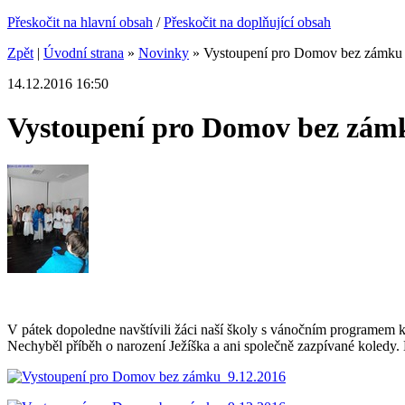
Přeskočit na hlavní obsah
/
Přeskočit na doplňující obsah
Zpět
|
Úvodní strana
»
Novinky
»
Vystoupení pro Domov bez zámku
14.12.2016 16:50
Vystoupení pro Domov bez zám
V pátek dopoledne navštívili žáci naší školy s vánočním programem kl
Nechyběl příběh o narození Ježíška a ani společně zazpívané koledy. 