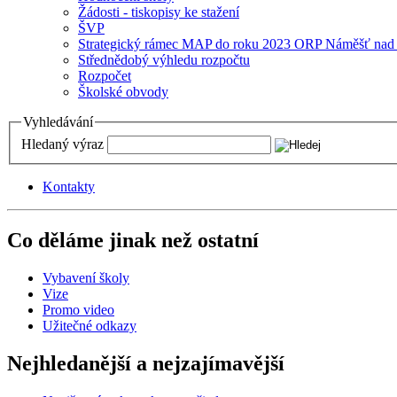
Žádosti - tiskopisy ke stažení
ŠVP
Strategický rámec MAP do roku 2023 ORP Náměšť nad
Střednědobý výhledu rozpočtu
Rozpočet
Školské obvody
Vyhledávání
Hledaný výraz
Kontakty
Co děláme jinak než ostatní
Vybavení školy
Vize
Promo video
Užitečné odkazy
Nejhledanější a nejzajímavější