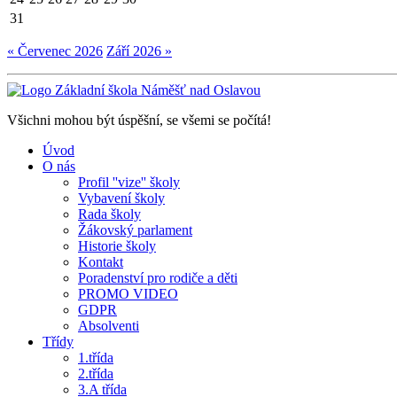
31
« Červenec 2026
Září 2026 »
Všichni mohou být úspěšní, se všemi se počítá!
Úvod
O nás
Profil ''vize'' školy
Vybavení školy
Rada školy
Žákovský parlament
Historie školy
Kontakt
Poradenství pro rodiče a děti
PROMO VIDEO
GDPR
Absolventi
Třídy
1.třída
2.třída
3.A třída