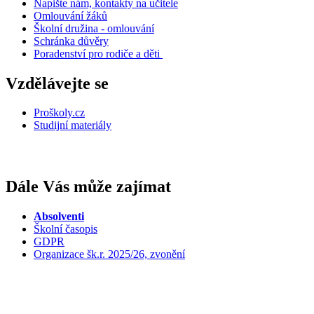
Napište nám, kontakty na učitele
Omlouvání žáků
Školní družina - omlouvání
Schránka důvěry
Poradenství pro rodiče a děti
Vzdělávejte se
Proškoly.cz
Studijní materiály
Dále Vás může zajímat
Absolventi
Školní časopis
GDPR
Organizace šk.r. 2025/26, zvonění