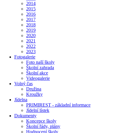
2014
2015
2016
2017
2018
2019
2020
2021
2022
2023
Fotogalerie
Foto naší školy
Školní zahrada
Školní akce
Videogalerie
Volný čas
Družina
Kroužky
Jídelna
PRIMIREST - základní informace
Jídelní lístek
Dokumenty
Koncepce školy
Školní řády, plány
Hodnocení školy