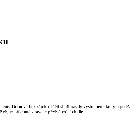
ku
ienty Domova bez zámku. Děti si připravily vystoupení, kterým potěšil
Byly to příjemně strávené předvánoční chvíle.