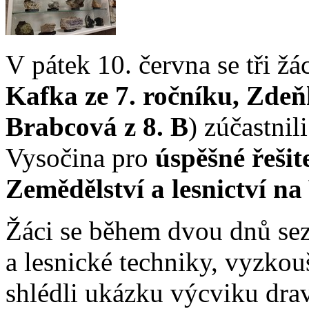
V pátek 10. června se tři ž
Kafka ze 7. ročníku, Zdeň
Brabcová z 8. B
) zúčastnil
Vysočina pro
úspěšné řešit
Zemědělství a lesnictví na
Žáci se během dvou dnů se
a lesnické techniky, vyzkouš
shlédli ukázku výcviku dra