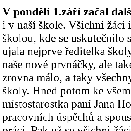
V pondělí 1.září začal dalš
i v naší škole. Všichni žáci 
školou, kde se uskutečnilo s
ujala nejprve ředitelka ško
naše nové prvnáčky, ale tak
zrovna málo, a taky všechn
školy. Hned potom ke všem
místostarostka paní Jana 
pracovních úspěchů a spous
práci. Pak už se všichni žác