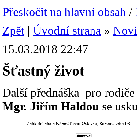
Přeskočit na hlavní obsah
/
Zpět
|
Úvodní strana
»
Nov
15.03.2018 22:47
Šťastný život
Další přednáška
pro rodič
Mgr. Jiřím Haldou
se usk