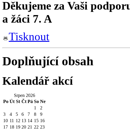
Děkujeme za Vaši podporu
a žáci 7. A
Tisknout
Doplňující obsah
Kalendář akcí
Srpen 2026
Po
Út
St
Čt
Pá
So
Ne
1
2
3
4
5
6
7
8
9
10
11
12
13
14
15
16
17
18
19
20
21
22
23